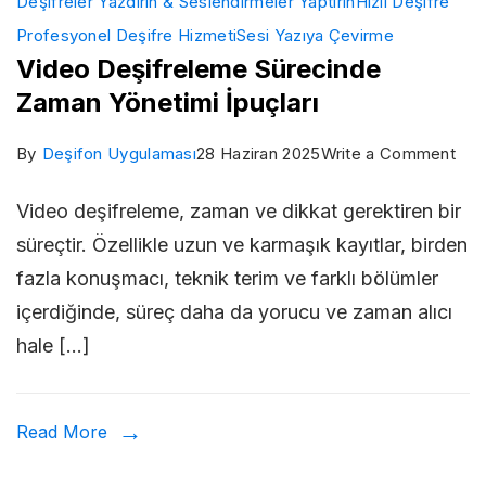
Deşifreler Yazdırın & Seslendirmeler Yaptırın
Hızlı Deşifre
Profesyonel Deşifre Hizmeti
Sesi Yazıya Çevirme
Video Deşifreleme Sürecinde
Zaman Yönetimi İpuçları
on
By
Deşifon Uygulaması
28 Haziran 2025
Write a Comment
Vid
Video deşifreleme, zaman ve dikkat gerektiren bir
Deş
süreçtir. Özellikle uzun ve karmaşık kayıtlar, birden
Sür
fazla konuşmacı, teknik terim ve farklı bölümler
Za
içerdiğinde, süreç daha da yorucu ve zaman alıcı
Yön
hale […]
İpuç
Read More