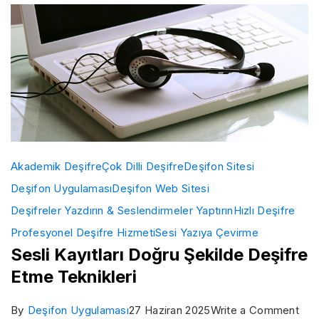
Akademik Deşifre
Çok Dilli Deşifre
Deşifon Sitesi
Deşifon Uygulaması
Deşifon Web Sitesi
Deşifreler Yazdırın & Seslendirmeler Yaptırın
Hızlı Deşifre
Profesyonel Deşifre Hizmeti
Sesi Yazıya Çevirme
Sesli Kayıtları Doğru Şekilde Deşifre
Etme Teknikleri
on
By
Deşifon Uygulaması
27 Haziran 2025
Write a Comment