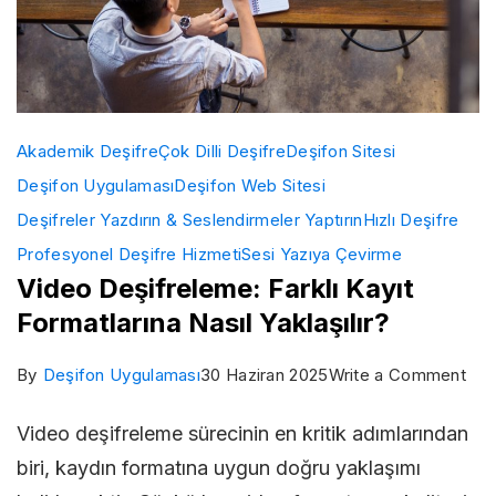
Akademik Deşifre
Çok Dilli Deşifre
Deşifon Sitesi
Deşifon Uygulaması
Deşifon Web Sitesi
Deşifreler Yazdırın & Seslendirmeler Yaptırın
Hızlı Deşifre
Profesyonel Deşifre Hizmeti
Sesi Yazıya Çevirme
Video Deşifreleme: Farklı Kayıt
Formatlarına Nasıl Yaklaşılır?
on
By
Deşifon Uygulaması
30 Haziran 2025
Write a Comment
Vid
Video deşifreleme sürecinin en kritik adımlarından
Deş
biri, kaydın formatına uygun doğru yaklaşımı
Fark