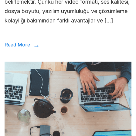
belirlemektir. Çünkü her video formatı, ses kalitesi,
Kay
dosya boyutu, yazılım uyumluluğu ve çözümleme
For
kolaylığı bakımından farklı avantajlar ve […]
Nası
Yakl
Read More