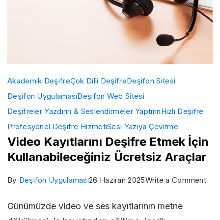
Akademik Deşifre
Çok Dilli Deşifre
Deşifon Sitesi
Deşifon Uygulaması
Deşifon Web Sitesi
Deşifreler Yazdırın & Seslendirmeler Yaptırın
Hızlı Deşifre
Profesyonel Deşifre Hizmeti
Sesi Yazıya Çevirme
Video Kayıtlarını Deşifre Etmek İçin
Kullanabileceğiniz Ücretsiz Araçlar
on
By
Deşifon Uygulaması
26 Haziran 2025
Write a Comment
Vid
Günümüzde video ve ses kayıtlarının metne
Kayı