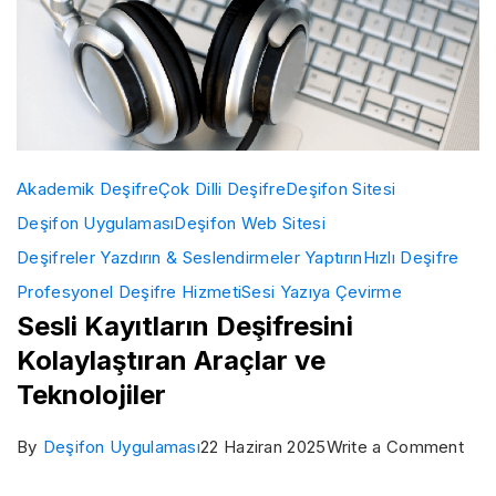
Akademik Deşifre
Çok Dilli Deşifre
Deşifon Sitesi
Deşifon Uygulaması
Deşifon Web Sitesi
Deşifreler Yazdırın & Seslendirmeler Yaptırın
Hızlı Deşifre
Profesyonel Deşifre Hizmeti
Sesi Yazıya Çevirme
Sesli Kayıtların Deşifresini
Kolaylaştıran Araçlar ve
Teknolojiler
on
By
Deşifon Uygulaması
22 Haziran 2025
Write a Comment
Sesl