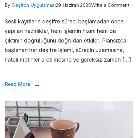
on
By
Deşifon Uygulaması
29 Haziran 2025
Write a Comment
Sesl
Sesli kayıtların deşifre süreci başlamadan önce
Kayı
yapılan hazırlıklar, hem işlemin hızını hem de
Deş
çıktının doğruluğunu doğrudan etkiler. Plansızca
Yap
başlanan her deşifre işlemi, sürecin uzamasına,
Ger
hatalı metinler üretilmesine ve gereksiz zaman […]
Ön
Hazı
Read More