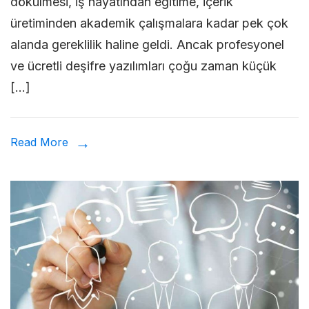
dökülmesi, iş hayatından eğitime, içerik
Deş
üretiminden akademik çalışmalara kadar pek çok
Etm
alanda gereklilik haline geldi. Ancak profesyonel
İçin
ve ücretli deşifre yazılımları çoğu zaman küçük
Kull
[…]
Ücr
Araç
Read More