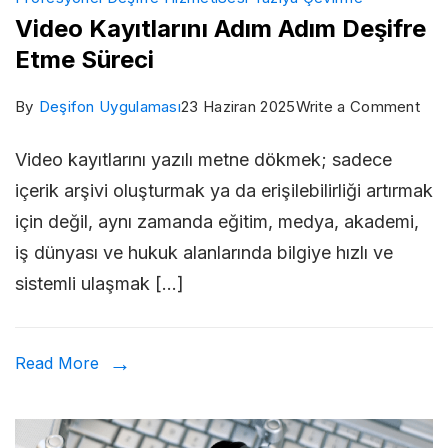
Video Kayıtlarını Adım Adım Deşifre
Etme Süreci
on
By
Deşifon Uygulaması
23 Haziran 2025
Write a Comment
Vid
Video kayıtlarını yazılı metne dökmek; sadece
Kayı
içerik arşivi oluşturmak ya da erişilebilirliği artırmak
Adı
için değil, aynı zamanda eğitim, medya, akademi,
Adı
iş dünyası ve hukuk alanlarında bilgiye hızlı ve
Deş
sistemli ulaşmak […]
Etm
Sür
Read More