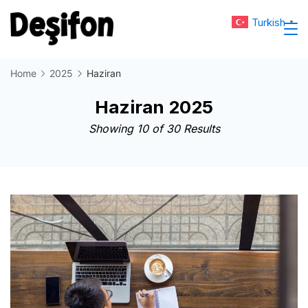
Skip
Turkish
▼
to
Deşifon
content
Home
2025
Haziran
Haziran 2025
Showing 10 of 30 Results