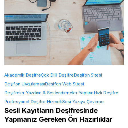
Akademik Deşifre
Çok Dilli Deşifre
Deşifon Sitesi
Deşifon Uygulaması
Deşifon Web Sitesi
Deşifreler Yazdırın & Seslendirmeler Yaptırın
Hızlı Deşifre
Profesyonel Deşifre Hizmeti
Sesi Yazıya Çevirme
Sesli Kayıtların Deşifresinde
Yapmanız Gereken Ön Hazırlıklar