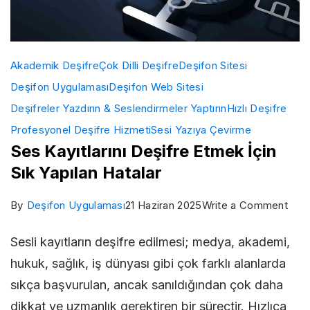
Akademik Deşifre
Çok Dilli Deşifre
Deşifon Sitesi
Deşifon Uygulaması
Deşifon Web Sitesi
Deşifreler Yazdırın & Seslendirmeler Yaptırın
Hızlı Deşifre
Profesyonel Deşifre Hizmeti
Sesi Yazıya Çevirme
Ses Kayıtlarını Deşifre Etmek İçin
Sık Yapılan Hatalar
on
By
Deşifon Uygulaması
21 Haziran 2025
Write a Comment
Ses
Sesli kayıtların deşifre edilmesi; medya, akademi,
Kayıt
hukuk, sağlık, iş dünyası gibi çok farklı alanlarda
Deşi
sıkça başvurulan, ancak sanıldığından çok daha
Etm
dikkat ve uzmanlık gerektiren bir süreçtir. Hızlıca