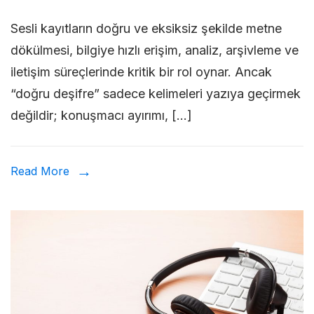
Sesl
Sesli kayıtların doğru ve eksiksiz şekilde metne
Kayı
dökülmesi, bilgiye hızlı erişim, analiz, arşivleme ve
Doğ
iletişim süreçlerinde kritik bir rol oynar. Ancak
Şek
“doğru deşifre” sadece kelimeleri yazıya geçirmek
Deş
değildir; konuşmacı ayırımı, […]
Etm
Tekn
Read More