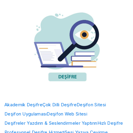
Akademik Deşifre
Çok Dilli Deşifre
Deşifon Sitesi
Deşifon Uygulaması
Deşifon Web Sitesi
Deşifreler Yazdırın & Seslendirmeler Yaptırın
Hızlı Deşifre
Profesyonel Deşifre Hizmeti
Sesi Yazıya Çevirme