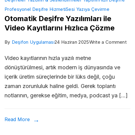
Profesyonel Deşifre Hizmeti
Sesi Yazıya Çevirme
Otomatik Deşifre Yazılımları ile
Video Kayıtlarını Hızlıca Çözme
on
By
Deşifon Uygulaması
24 Haziran 2025
Write a Comment
Oto
Video kayıtlarının hızla yazılı metne
Deş
dönüştürülmesi, artık modern iş dünyasında ve
Yazı
içerik üretim süreçlerinde bir lüks değil, çoğu
ile
zaman zorunluluk haline geldi. Gerek toplantı
Vid
notlarının, gerekse eğitim, medya, podcast ya […]
Kayı
Hızl
Çö
Read More