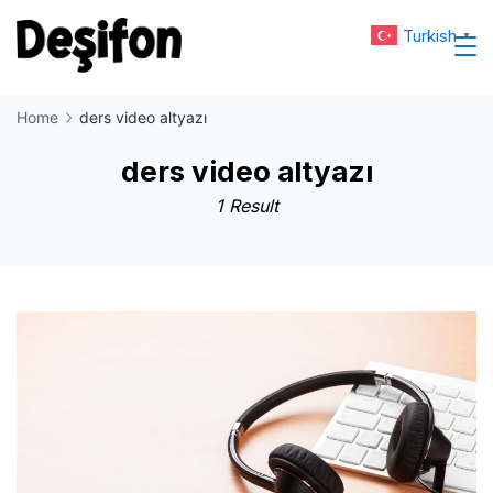
Skip
Turkish
▼
to
Deşifon
content
Home
ders video altyazı
ders video altyazı
1 Result