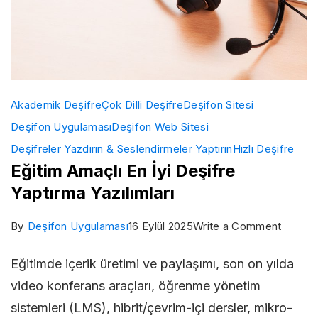
Akademik Deşifre
Çok Dilli Deşifre
Deşifon Sitesi
Deşifon Uygulaması
Deşifon Web Sitesi
Deşifreler Yazdırın & Seslendirmeler Yaptırın
Hızlı Deşifre
Eğitim Amaçlı En İyi Deşifre
Yaptırma Yazılımları
on
By
Deşifon Uygulaması
16 Eylül 2025
Write a Comment
Eğitim
Eğitimde içerik üretimi ve paylaşımı, son on yılda
Amaçlı
video konferans araçları, öğrenme yönetim
En
sistemleri (LMS), hibrit/çevrim-içi dersler, mikro-
İyi