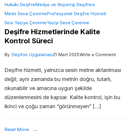
Hukuki Deşifre
Medya ve Röportaj Deşifresi
Metni Sese Çevirme
Profesyonel Deşifre Hizmeti
Sesi Yazıya Çevirme
Yazıyı Sese Çevirme
Deşifre Hizmetlerinde Kalite
Kontrol Süreci
on
By
Deşifon Uygulaması
21 Mart 2025
Write a Comment
Deşifr
Deşifre hizmeti, yalnızca sesin metne aktarılması
Hizmet
değil; aynı zamanda bu metnin doğru, tutarlı,
Kalite
okunabilir ve amacına uygun şekilde
Kontrol
düzenlenmesini de kapsar. Kalite kontrol, işin bu
Süreci
ikinci ve çoğu zaman “görünmeyen” […]
Read More