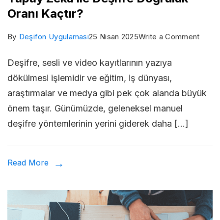
Oranı Kaçtır?
on
By
Deşifon Uygulaması
25 Nisan 2025
Write a Comment
Yapa
Deşifre, sesli ve video kayıtlarının yazıya
Zeka
dökülmesi işlemidir ve eğitim, iş dünyası,
ile
araştırmalar ve medya gibi pek çok alanda büyük
Deşif
önem taşır. Günümüzde, geleneksel manuel
Doğru
deşifre yöntemlerinin yerini giderek daha […]
Oranı
Kaçtı
Read More