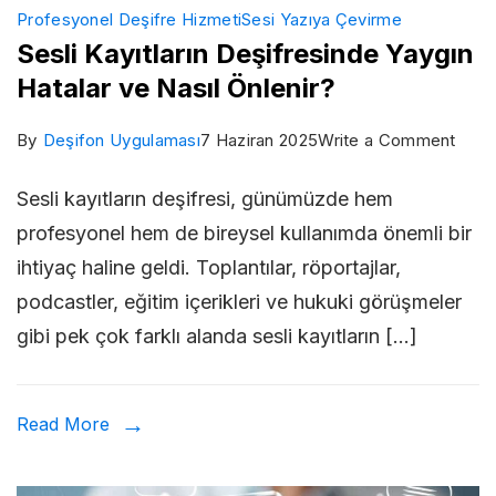
Profesyonel Deşifre Hizmeti
Sesi Yazıya Çevirme
Sesli Kayıtların Deşifresinde Yaygın
Hatalar ve Nasıl Önlenir?
on
By
Deşifon Uygulaması
7 Haziran 2025
Write a Comment
Sesli
Sesli kayıtların deşifresi, günümüzde hem
Kayıt
profesyonel hem de bireysel kullanımda önemli bir
Deşi
ihtiyaç haline geldi. Toplantılar, röportajlar,
Yayg
podcastler, eğitim içerikleri ve hukuki görüşmeler
Hatal
gibi pek çok farklı alanda sesli kayıtların […]
ve
Nasıl
Önlen
Read More