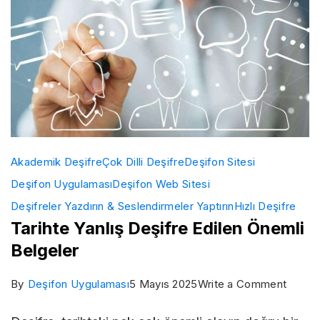
Akademik Deşifre
Çok Dilli Deşifre
Deşifon Sitesi
Deşifon Uygulaması
Deşifon Web Sitesi
Deşifreler Yazdırın & Seslendirmeler Yaptırın
Hızlı Deşifre
Tarihte Yanlış Deşifre Edilen Önemli
Belgeler
on
By
Deşifon Uygulaması
5 Mayıs 2025
Write a Comment
Tariht