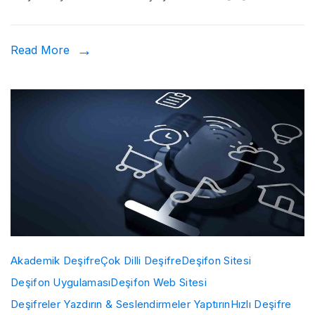
Read More
Akademik Deşifre
Çok Dilli Deşifre
Deşifon Sitesi
Deşifon Uygulaması
Deşifon Web Sitesi
Deşifreler Yazdırın & Seslendirmeler Yaptırın
Hızlı Deşifre