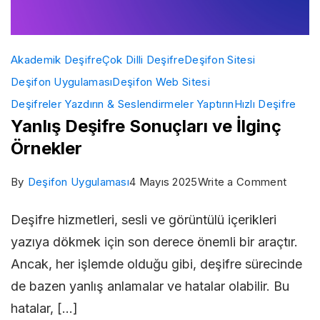
Akademik Deşifre
Çok Dilli Deşifre
Deşifon Sitesi
Deşifon Uygulaması
Deşifon Web Sitesi
Deşifreler Yazdırın & Seslendirmeler Yaptırın
Hızlı Deşifre
Yanlış Deşifre Sonuçları ve İlginç
Örnekler
on
By
Deşifon Uygulaması
4 Mayıs 2025
Write a Comment
Yanlış
Deşifre hizmetleri, sesli ve görüntülü içerikleri
Deşifr
yazıya dökmek için son derece önemli bir araçtır.
Sonuçl
Ancak, her işlemde olduğu gibi, deşifre sürecinde
ve
de bazen yanlış anlamalar ve hatalar olabilir. Bu
İlginç
hatalar, […]
Örnekl