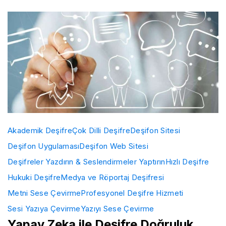
Akademik Deşifre
Çok Dilli Deşifre
Deşifon Sitesi
Deşifon Uygulaması
Deşifon Web Sitesi
Deşifreler Yazdırın & Seslendirmeler Yaptırın
Hızlı Deşifre
Hukuki Deşifre
Medya ve Röportaj Deşifresi
Metni Sese Çevirme
Profesyonel Deşifre Hizmeti
Sesi Yazıya Çevirme
Yazıyı Sese Çevirme
Yapay Zeka ile Deşifre Doğruluk