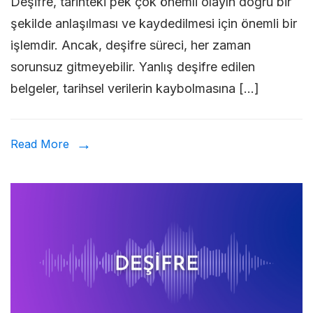
Deşifre, tarihteki pek çok önemli olayın doğru bir
Yanlış
şekilde anlaşılması ve kaydedilmesi için önemli bir
Deşifr
işlemdir. Ancak, deşifre süreci, her zaman
Edilen
sorunsuz gitmeyebilir. Yanlış deşifre edilen
Öneml
belgeler, tarihsel verilerin kaybolmasına […]
Belgel
Read More