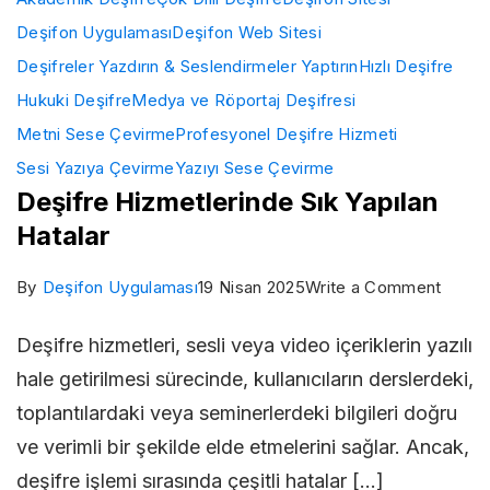
Deşifon Uygulaması
Deşifon Web Sitesi
Deşifreler Yazdırın & Seslendirmeler Yaptırın
Hızlı Deşifre
Hukuki Deşifre
Medya ve Röportaj Deşifresi
Metni Sese Çevirme
Profesyonel Deşifre Hizmeti
Sesi Yazıya Çevirme
Yazıyı Sese Çevirme
Deşifre Hizmetlerinde Sık Yapılan
Hatalar
on
By
Deşifon Uygulaması
19 Nisan 2025
Write a Comment
Deşifr
Deşifre hizmetleri, sesli veya video içeriklerin yazılı
Hizme
hale getirilmesi sürecinde, kullanıcıların derslerdeki,
Sık
toplantılardaki veya seminerlerdeki bilgileri doğru
Yapıla
ve verimli bir şekilde elde etmelerini sağlar. Ancak,
Hatala
deşifre işlemi sırasında çeşitli hatalar […]