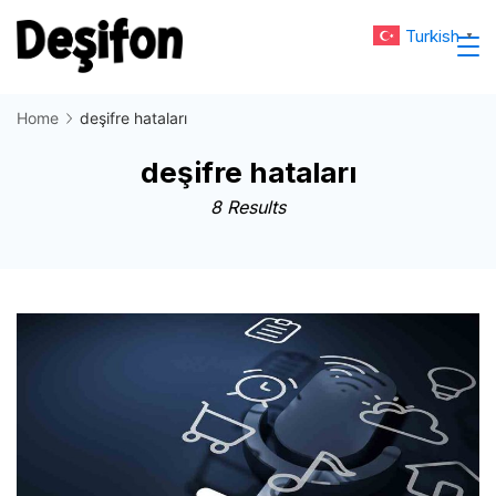
Skip
Turkish
▼
to
Deşifon
content
Home
deşifre hataları
deşifre hataları
8 Results