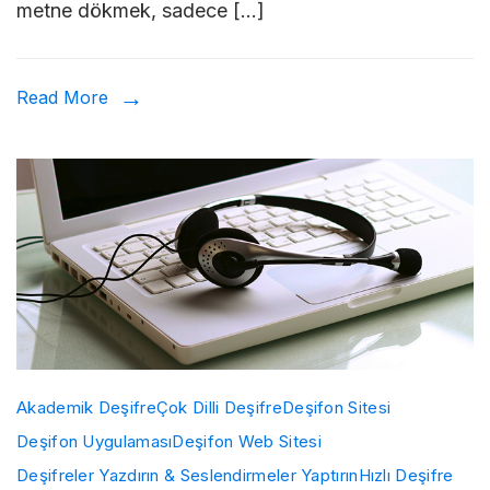
metne dökmek, sadece […]
Sık
Yapı
Hata
Read More
Akademik Deşifre
Çok Dilli Deşifre
Deşifon Sitesi
Deşifon Uygulaması
Deşifon Web Sitesi
Deşifreler Yazdırın & Seslendirmeler Yaptırın
Hızlı Deşifre