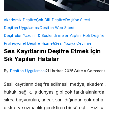
Akademik Deşifre
Çok Dilli Deşifre
Deşifon Sitesi
Deşifon Uygulaması
Deşifon Web Sitesi
Deşifreler Yazdırın & Seslendirmeler Yaptırın
Hızlı Deşifre
Profesyonel Deşifre Hizmeti
Sesi Yazıya Çevirme
Ses Kayıtlarını Deşifre Etmek İçin
Sık Yapılan Hatalar
on
By
Deşifon Uygulaması
21 Haziran 2025
Write a Comment
Ses
Sesli kayıtların deşifre edilmesi; medya, akademi,
Kayıt
hukuk, sağlık, iş dünyası gibi çok farklı alanlarda
Deşi
sıkça başvurulan, ancak sanıldığından çok daha
Etm
dikkat ve uzmanlık gerektiren bir süreçtir. Hızlıca
İçin