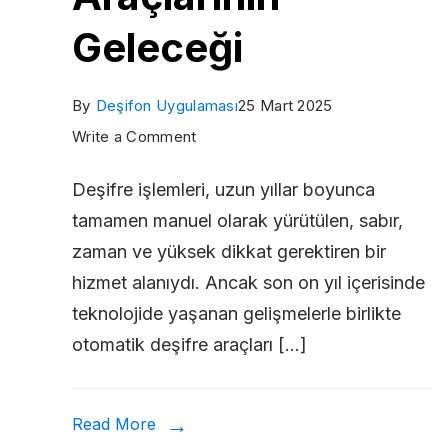
Geleceği
By
Deşifon Uygulaması
25 Mart 2025
on
Write a Comment
Otomatik
Deşifre işlemleri, uzun yıllar boyunca
Deşifre
tamamen manuel olarak yürütülen, sabır,
Araçlarının
zaman ve yüksek dikkat gerektiren bir
Geleceği
hizmet alanıydı. Ancak son on yıl içerisinde
teknolojide yaşanan gelişmelerle birlikte
otomatik deşifre araçları […]
Read More