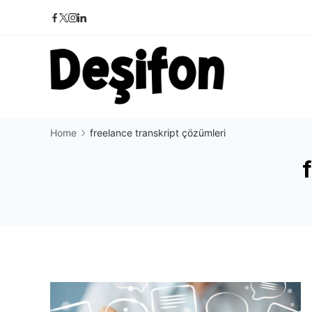
Skip
to
content
Deşifon
Home
freelance transkript çözümleri