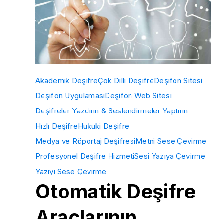
Akademik Deşifre
Çok Dilli Deşifre
Deşifon Sitesi
Deşifon Uygulaması
Deşifon Web Sitesi
Deşifreler Yazdırın & Seslendirmeler Yaptırın
Hızlı Deşifre
Hukuki Deşifre
Medya ve Röportaj Deşifresi
Metni Sese Çevirme
Profesyonel Deşifre Hizmeti
Sesi Yazıya Çevirme
Yazıyı Sese Çevirme
Otomatik Deşifre
Araçlarının