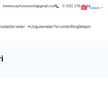
bestessayhomework@gmail.com
0 (312) 276 75 93
Turkish
▼
mızda
Servisler
Uygulamalar
Yorumlar
Blog
İletişim
i