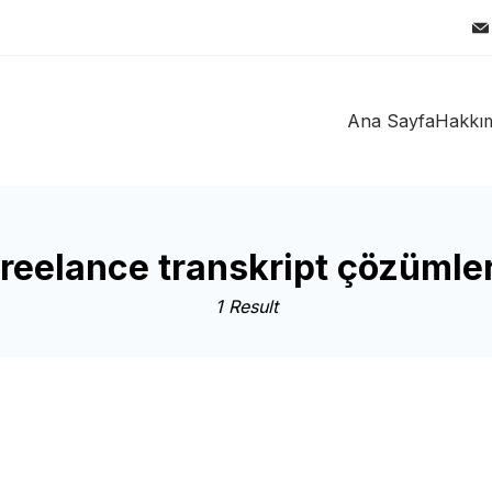
Ana Sayfa
Hakkı
freelance transkript çözümler
1 Result