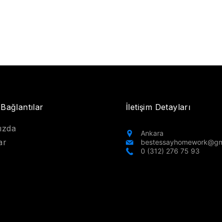
 Bağlantılar
İletişim Detayları
ızda
Ankara
ar
bestessayhomework@gm
0 (312) 276 75 93