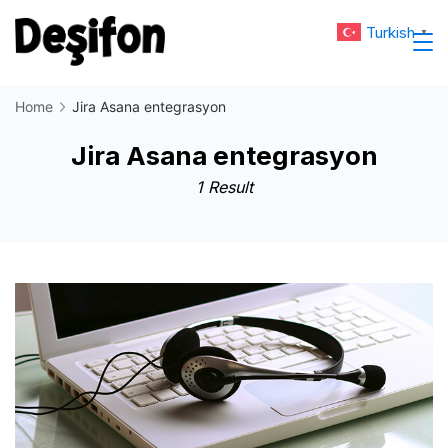
Skip
Turkish
▼
to
Deşifon
content
Home
Jira Asana entegrasyon
Jira Asana entegrasyon
1 Result