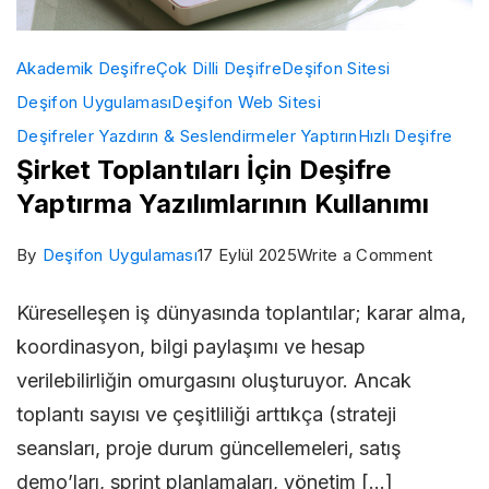
Akademik Deşifre
Çok Dilli Deşifre
Deşifon Sitesi
Deşifon Uygulaması
Deşifon Web Sitesi
Deşifreler Yazdırın & Seslendirmeler Yaptırın
Hızlı Deşifre
Şirket Toplantıları İçin Deşifre
Yaptırma Yazılımlarının Kullanımı
on
By
Deşifon Uygulaması
17 Eylül 2025
Write a Comment
Şirket
Küreselleşen iş dünyasında toplantılar; karar alma,
Toplantı
koordinasyon, bilgi paylaşımı ve hesap
İçin
verilebilirliğin omurgasını oluşturuyor. Ancak
Deşifr
toplantı sayısı ve çeşitliliği arttıkça (strateji
Yaptır
seansları, proje durum güncellemeleri, satış
Yazılıml
demo’ları, sprint planlamaları, yönetim […]