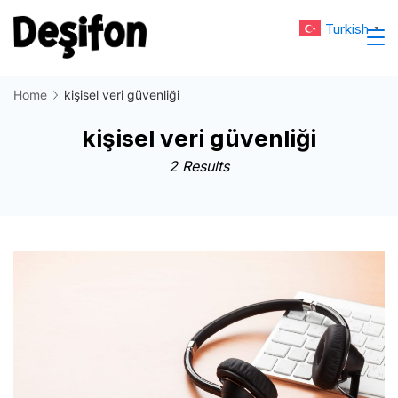
Skip
Turkish
▼
to
Deşifon
content
Home
kişisel veri güvenliği
kişisel veri güvenliği
2 Results