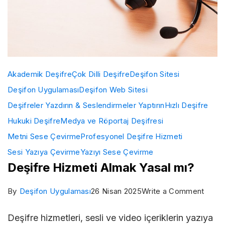
Akademik Deşifre
Çok Dilli Deşifre
Deşifon Sitesi
Deşifon Uygulaması
Deşifon Web Sitesi
Deşifreler Yazdırın & Seslendirmeler Yaptırın
Hızlı Deşifre
Hukuki Deşifre
Medya ve Röportaj Deşifresi
Metni Sese Çevirme
Profesyonel Deşifre Hizmeti
Sesi Yazıya Çevirme
Yazıyı Sese Çevirme
Deşifre Hizmeti Almak Yasal mı?
on
By
Deşifon Uygulaması
26 Nisan 2025
Write a Comment
Deşif
Deşifre hizmetleri, sesli ve video içeriklerin yazıya
Hizme