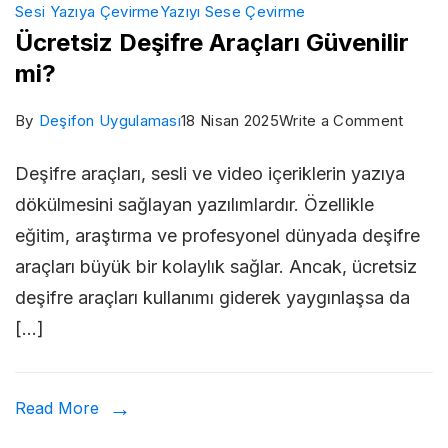
Sesi Yazıya Çevirme
Yazıyı Sese Çevirme
Ücretsiz Deşifre Araçları Güvenilir
mi?
on
By
Deşifon Uygulaması
18 Nisan 2025
Write a Comment
Ücrets
Deşifre araçları, sesli ve video içeriklerin yazıya
Deşifr
dökülmesini sağlayan yazılımlardır. Özellikle
Araçla
eğitim, araştırma ve profesyonel dünyada deşifre
Güveni
araçları büyük bir kolaylık sağlar. Ancak, ücretsiz
mi?
deşifre araçları kullanımı giderek yaygınlaşsa da
[…]
Read More