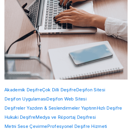
Akademik Deşifre
Çok Dilli Deşifre
Deşifon Sitesi
Deşifon Uygulaması
Deşifon Web Sitesi
Deşifreler Yazdırın & Seslendirmeler Yaptırın
Hızlı Deşifre
Hukuki Deşifre
Medya ve Röportaj Deşifresi
Metni Sese Çevirme
Profesyonel Deşifre Hizmeti