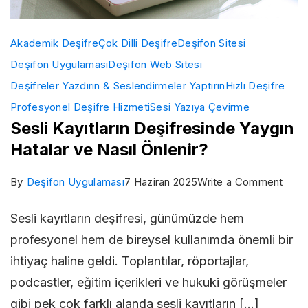
Akademik Deşifre
Çok Dilli Deşifre
Deşifon Sitesi
Deşifon Uygulaması
Deşifon Web Sitesi
Deşifreler Yazdırın & Seslendirmeler Yaptırın
Hızlı Deşifre
Profesyonel Deşifre Hizmeti
Sesi Yazıya Çevirme
Sesli Kayıtların Deşifresinde Yaygın
Hatalar ve Nasıl Önlenir?
on
By
Deşifon Uygulaması
7 Haziran 2025
Write a Comment
Sesli
Sesli kayıtların deşifresi, günümüzde hem
Kayıt
profesyonel hem de bireysel kullanımda önemli bir
Deşi
ihtiyaç haline geldi. Toplantılar, röportajlar,
Yayg
podcastler, eğitim içerikleri ve hukuki görüşmeler
Hatal
gibi pek çok farklı alanda sesli kayıtların […]