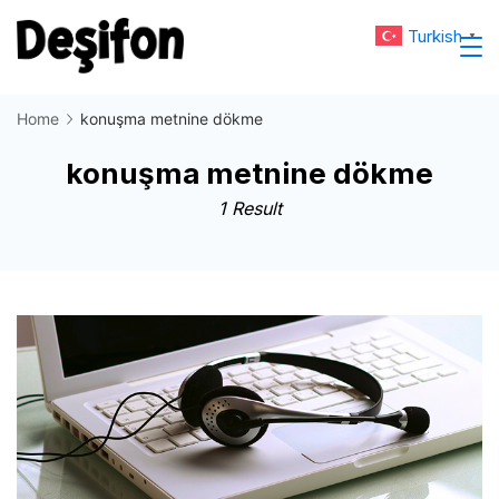
Skip
Turkish
▼
to
Deşifon
content
Home
konuşma metnine dökme
konuşma metnine dökme
1 Result