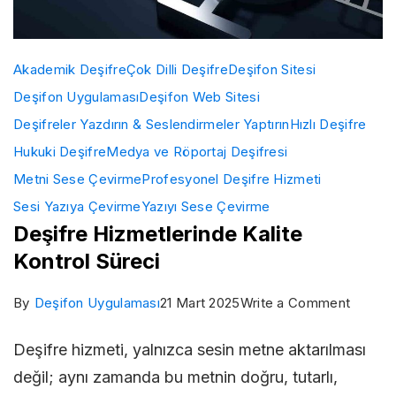
Akademik Deşifre
Çok Dilli Deşifre
Deşifon Sitesi
Deşifon Uygulaması
Deşifon Web Sitesi
Deşifreler Yazdırın & Seslendirmeler Yaptırın
Hızlı Deşifre
Hukuki Deşifre
Medya ve Röportaj Deşifresi
Metni Sese Çevirme
Profesyonel Deşifre Hizmeti
Sesi Yazıya Çevirme
Yazıyı Sese Çevirme
Deşifre Hizmetlerinde Kalite
Kontrol Süreci
on
By
Deşifon Uygulaması
21 Mart 2025
Write a Comment
Deşifr
Deşifre hizmeti, yalnızca sesin metne aktarılması
Hizmet
değil; aynı zamanda bu metnin doğru, tutarlı,
Kalite