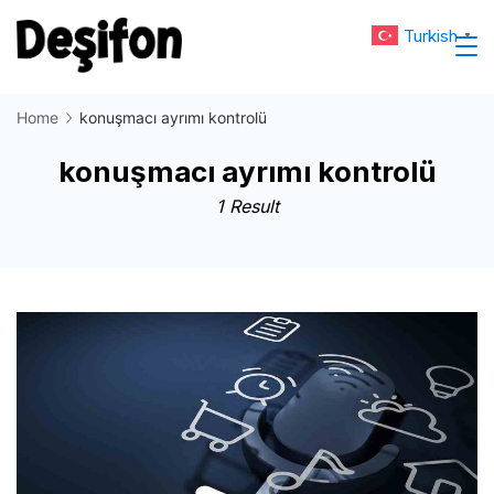
Skip
Turkish
▼
to
Deşifon
content
Home
konuşmacı ayrımı kontrolü
konuşmacı ayrımı kontrolü
1 Result