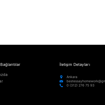
 Bağlantılar
İletişim Detayları
ızda
Ankara
ar
bestessayhomework@gm
0 (312) 276 75 93