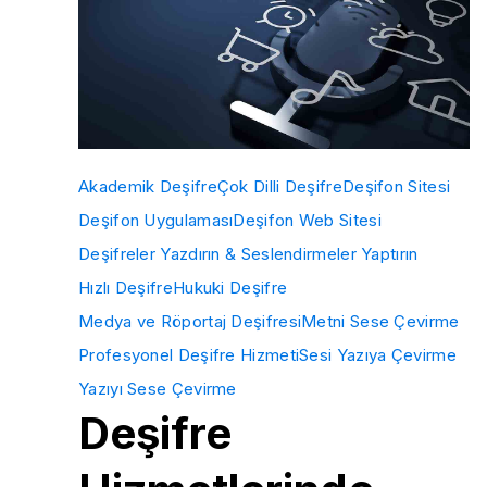
Akademik Deşifre
Çok Dilli Deşifre
Deşifon Sitesi
Deşifon Uygulaması
Deşifon Web Sitesi
Deşifreler Yazdırın & Seslendirmeler Yaptırın
Hızlı Deşifre
Hukuki Deşifre
Medya ve Röportaj Deşifresi
Metni Sese Çevirme
Profesyonel Deşifre Hizmeti
Sesi Yazıya Çevirme
Yazıyı Sese Çevirme
Deşifre