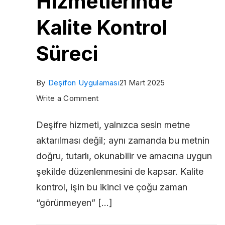
Hizmetlerinde
Kalite Kontrol
Süreci
By
Deşifon Uygulaması
21 Mart 2025
on
Write a Comment
Deşifre
Deşifre hizmeti, yalnızca sesin metne
Hizmetlerinde
aktarılması değil; aynı zamanda bu metnin
Kalite
doğru, tutarlı, okunabilir ve amacına uygun
Kontrol
şekilde düzenlenmesini de kapsar. Kalite
Süreci
kontrol, işin bu ikinci ve çoğu zaman
“görünmeyen” […]