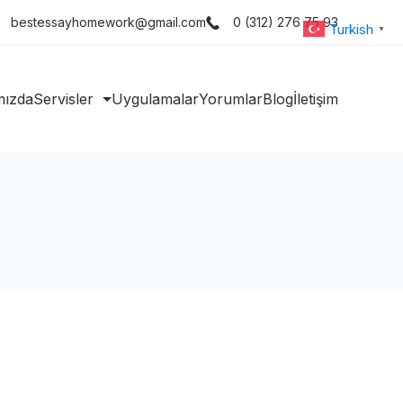
bestessayhomework@gmail.com
0 (312) 276 75 93
Turkish
▼
mızda
Servisler
Uygulamalar
Yorumlar
Blog
İletişim