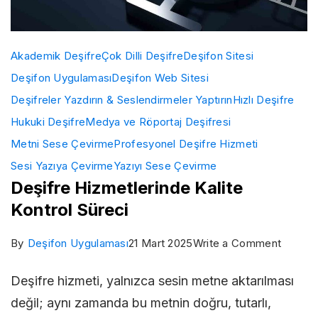
Akademik Deşifre
Çok Dilli Deşifre
Deşifon Sitesi
Deşifon Uygulaması
Deşifon Web Sitesi
Deşifreler Yazdırın & Seslendirmeler Yaptırın
Hızlı Deşifre
Hukuki Deşifre
Medya ve Röportaj Deşifresi
Metni Sese Çevirme
Profesyonel Deşifre Hizmeti
Sesi Yazıya Çevirme
Yazıyı Sese Çevirme
Deşifre Hizmetlerinde Kalite
Kontrol Süreci
on
By
Deşifon Uygulaması
21 Mart 2025
Write a Comment
Deşifr
Deşifre hizmeti, yalnızca sesin metne aktarılması
Hizmet
değil; aynı zamanda bu metnin doğru, tutarlı,
Kalite