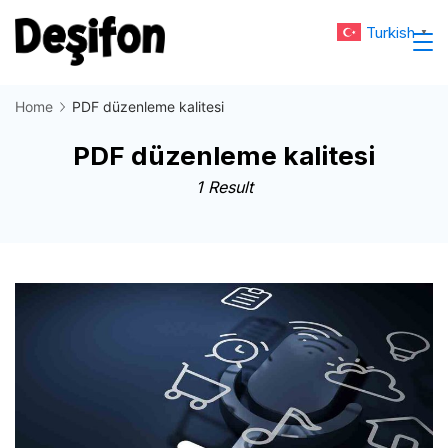
Skip
Turkish
▼
to
Deşifon
content
Home
PDF düzenleme kalitesi
PDF düzenleme kalitesi
1 Result