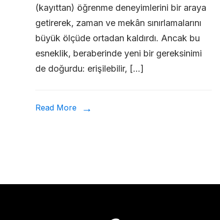
(kayıttan) öğrenme deneyimlerini bir araya
Deşifre
getirerek, zaman ve mekân sınırlamalarını
Yaptırma
büyük ölçüde ortadan kaldırdı. Ancak bu
Yazılımları
esneklik, beraberinde yeni bir gereksinimi
Kullanmanın
de doğurdu: erişilebilir, […]
Faydaları
Read More