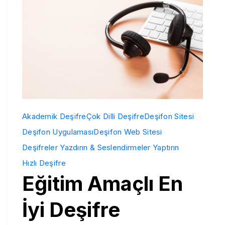
Akademik Deşifre
Çok Dilli Deşifre
Deşifon Sitesi
Deşifon Uygulaması
Deşifon Web Sitesi
Deşifreler Yazdırın & Seslendirmeler Yaptırın
Hızlı Deşifre
Eğitim Amaçlı En
İyi Deşifre