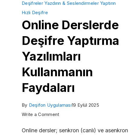
Deşifreler Yazdırın & Seslendirmeler Yaptırın
Hızlı Deşifre
Online Derslerde
Deşifre Yaptırma
Yazılımları
Kullanmanın
Faydaları
By
Deşifon Uygulaması
19 Eylül 2025
on
Write a Comment
Online
Online dersler; senkron (canlı) ve asenkron
Derslerde