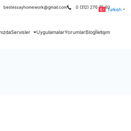
bestessayhomework@gmail.com
0 (312) 276 75 93
Turkish
▼
mızda
Servisler
Uygulamalar
Yorumlar
Blog
İletişim