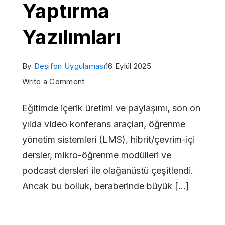
Yaptırma
Yazılımları
By
Deşifon Uygulaması
16 Eylül 2025
on
Write a Comment
Eğitim
Eğitimde içerik üretimi ve paylaşımı, son on
Amaçlı
yılda video konferans araçları, öğrenme
En
yönetim sistemleri (LMS), hibrit/çevrim-içi
İyi
dersler, mikro-öğrenme modülleri ve
Deşifre
podcast dersleri ile olağanüstü çeşitlendi.
Yaptırma
Ancak bu bolluk, beraberinde büyük […]
Yazılımları