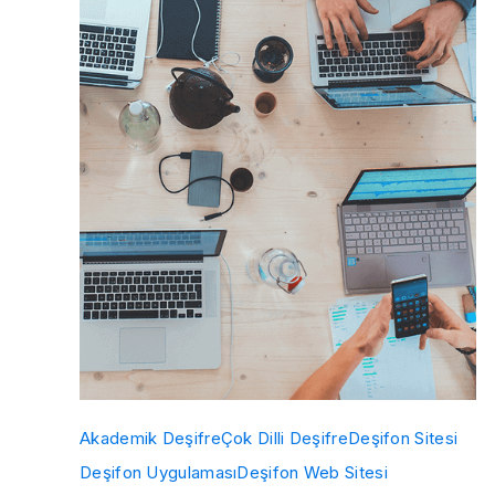
Akademik Deşifre
Çok Dilli Deşifre
Deşifon Sitesi
Deşifon Uygulaması
Deşifon Web Sitesi