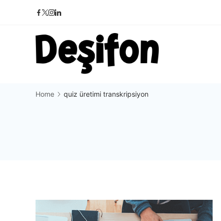
Skip
to
content
Deşifon
Home
quiz üretimi transkripsiyon