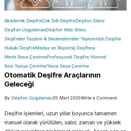
Akademik Deşifre
Çok Dilli Deşifre
Deşifon Sitesi
Deşifon Uygulaması
Deşifon Web Sitesi
Deşifreler Yazdırın & Seslendirmeler Yaptırın
Hızlı Deşifre
Hukuki Deşifre
Medya ve Röportaj Deşifresi
Metni Sese Çevirme
Profesyonel Deşifre Hizmeti
Sesi Yazıya Çevirme
Yazıyı Sese Çevirme
Otomatik Deşifre Araçlarının
Geleceği
on
By
Deşifon Uygulaması
25 Mart 2025
Write a Comment
Otomat
Deşifre işlemleri, uzun yıllar boyunca tamamen
Deşifr
manuel olarak yürütülen, sabır, zaman ve yüksek
Araçlar