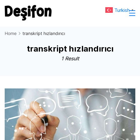
Skip
Turkish
▼
to
Deşifon
content
Home
transkript hızlandırıcı
transkript hızlandırıcı
1 Result