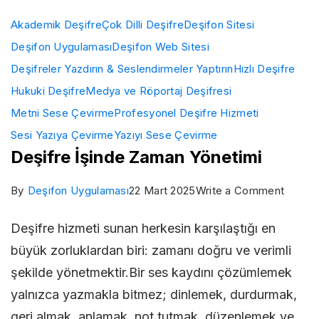
Akademik Deşifre
Çok Dilli Deşifre
Deşifon Sitesi
Deşifon Uygulaması
Deşifon Web Sitesi
Deşifreler Yazdırın & Seslendirmeler Yaptırın
Hızlı Deşifre
Hukuki Deşifre
Medya ve Röportaj Deşifresi
Metni Sese Çevirme
Profesyonel Deşifre Hizmeti
Sesi Yazıya Çevirme
Yazıyı Sese Çevirme
Deşifre İşinde Zaman Yönetimi
on
By
Deşifon Uygulaması
22 Mart 2025
Write a Comment
Deşifr
Deşifre hizmeti sunan herkesin karşılaştığı en
İşinde
büyük zorluklardan biri: zamanı doğru ve verimli
Zaman
şekilde yönetmektir.Bir ses kaydını çözümlemek
Yöneti
yalnızca yazmakla bitmez; dinlemek, durdurmak,
geri almak, anlamak, not tutmak, düzenlemek ve