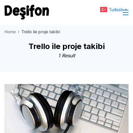
Skip
Turkish
▼
to
Deşifon
content
Home
Trello ile proje takibi
Trello ile proje takibi
1 Result