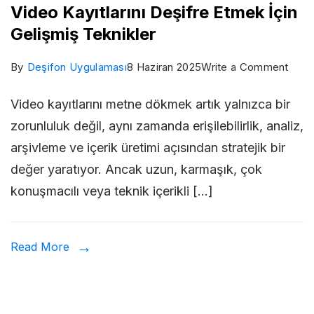
Video Kayıtlarını Deşifre Etmek İçin
Gelişmiş Teknikler
on
By
Deşifon Uygulaması
8 Haziran 2025
Write a Comment
Vide
Video kayıtlarını metne dökmek artık yalnızca bir
Kayıtl
zorunluluk değil, aynı zamanda erişilebilirlik, analiz,
Deşi
arşivleme ve içerik üretimi açısından stratejik bir
Etme
değer yaratıyor. Ancak uzun, karmaşık, çok
İçin
konuşmacılı veya teknik içerikli […]
Geli
Tekni
Read More