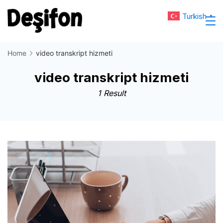
Skip
Turkish
▼
to
Deşifon
content
Home
video transkript hizmeti
video transkript hizmeti
1 Result