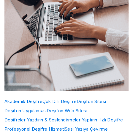
Akademik Deşifre
Çok Dilli Deşifre
Deşifon Sitesi
Deşifon Uygulaması
Deşifon Web Sitesi
Deşifreler Yazdırın & Seslendirmeler Yaptırın
Hızlı Deşifre
Profesyonel Deşifre Hizmeti
Sesi Yazıya Çevirme