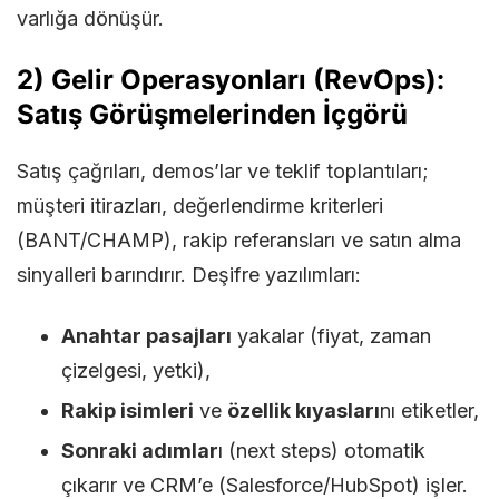
varlığa dönüşür.
2) Gelir Operasyonları (RevOps):
Satış Görüşmelerinden İçgörü
Satış çağrıları, demos’lar ve teklif toplantıları;
müşteri itirazları, değerlendirme kriterleri
(BANT/CHAMP), rakip referansları ve satın alma
sinyalleri barındırır. Deşifre yazılımları:
Anahtar pasajları
yakalar (fiyat, zaman
çizelgesi, yetki),
Rakip isimleri
ve
özellik kıyasları
nı etiketler,
Sonraki adımlar
ı (next steps) otomatik
çıkarır ve CRM’e (Salesforce/HubSpot) işler.