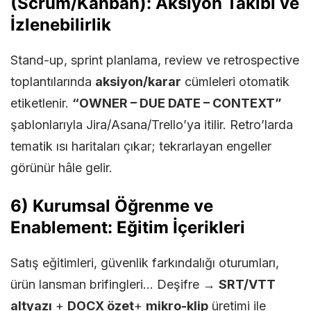
(Scrum/Kanban): Aksiyon Takibi ve
İzlenebilirlik
Stand-up, sprint planlama, review ve retrospective
toplantılarında
aksiyon/karar
cümleleri otomatik
etiketlenir.
“OWNER – DUE DATE – CONTEXT”
şablonlarıyla Jira/Asana/Trello’ya itilir. Retro’larda
tematik ısı haritaları çıkar; tekrarlayan engeller
görünür hâle gelir.
6) Kurumsal Öğrenme ve
Enablement: Eğitim İçerikleri
Satış eğitimleri, güvenlik farkındalığı oturumları,
ürün lansman brifingleri… Deşifre →
SRT/VTT
altyazı
+
DOCX özet
+
mikro-klip
üretimi ile