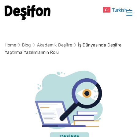
Skip
Turkish
▼
to
Deşifon
content
Home
Blog
Akademik Deşifre
İş Dünyasında Deşifre
Yaptırma Yazılımlarının Rolü