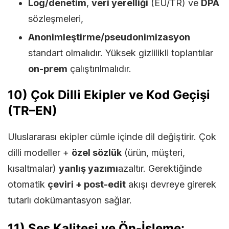
Log/denetim
,
veri yerelliği
(EU/TR) ve
DPA
sözleşmeleri,
Anonimleştirme/pseudonimizasyon
standart olmalıdır. Yüksek gizlilikli toplantılar
on-prem
çalıştırılmalıdır.
10) Çok Dilli Ekipler ve Kod Geçişi
(TR–EN)
Uluslararası ekipler cümle içinde dil değiştirir. Çok
dilli modeller +
özel sözlük
(ürün, müşteri,
kısaltmalar)
yanlış yazımı
azaltır. Gerektiğinde
otomatik
çeviri + post-edit
akışı devreye girerek
tutarlı dokümantasyon sağlar.
11) Ses Kalitesi ve Ön-İşleme: