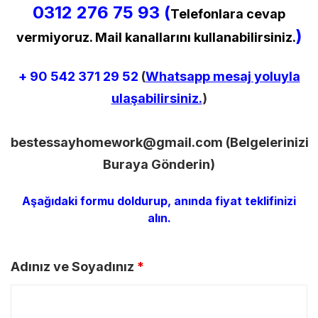
0312 276 75 93 (
Telefonlara cevap
)
vermiyoruz. Mail kanallarını kullanabilirsiniz.
+ 90
542 371 29 52
(
Whatsapp mesaj yoluyla
ulaşabilirsiniz.
)
bestessayhomework@gmail.com
(Belgelerinizi
Buraya Gönderin)
Aşağıdaki formu doldurup, anında fiyat teklifinizi
alın.
Adınız ve Soyadınız
*