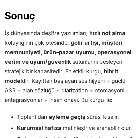
Sonuç
İş dünyasında deşifre yazılımları;
hızlı not alma
kolaylığının çok ötesinde,
gelir artışı, müşteri
memnuniyeti, ürün–pazar uyumu, operasyonel
verim ve uyum/güvenlik
sütunlarını besleyen
stratejik bir kapasitedir. En etkili kurgu,
hibrit
model
dir: Kayıttan başlayan ses hijyeni + güçlü
ASR + alan sözlüğü + diarization + otomasyonlu
entegrasyonlar + insan onayı. Bu kurgu ile:
Toplantıdan
eyleme geçiş
süresi kısalır,
Kurumsal hafıza
metinleşir ve aranabilir olur,