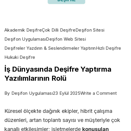
Akademik Deşifre
Çok Dilli Deşifre
Deşifon Sitesi
Deşifon Uygulaması
Deşifon Web Sitesi
Deşifreler Yazdırın & Seslendirmeler Yaptırın
Hızlı Deşifre
Hukuki Deşifre
İş Dünyasında Deşifre Yaptırma
Yazılımlarının Rolü
on
By
Deşifon Uygulaması
23 Eylül 2025
Write a Comment
İş
Küresel ölçekte dağınık ekipler, hibrit çalışma
Dünyas
düzenleri, artan toplantı sayısı ve müşteriyle çok
Deşifr
kanallı etkileşimler; işletmelerde
konuşulan
Yaptır