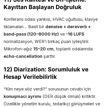
Kayıttan Başlayan Doğruluk
Konferans odası yankısı, HVAC uğultusu, klavye
tıklamaları… Basit bir
denoise + dereverb +
band-pass (120–8000 Hz)
ve
-16 LUFS
normalizasyon, WER’i birkaç puan iyileştirir.
Mikrofon–ağız
15–20 cm
, toplantı odalarında
echo-cancellation
şarttır.
12) Diarization: Sorumluluk ve
Hesap Verilebilirlik
“Kim neye söz verdi?” sorusunun cevabı için
konuşmacı ayrımı
(DER düşük olmalı) kritiktir.
Özellikle yönetim kurulu, tedarikçi görüşmeleri ve