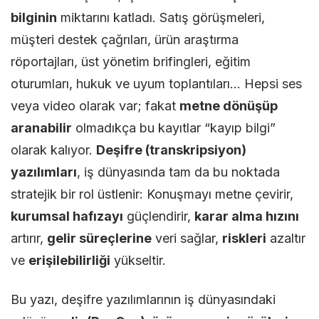
bilginin
miktarını katladı. Satış görüşmeleri,
Yazılım
müşteri destek çağrıları, ürün araştırma
Rolü
röportajları, üst yönetim brifingleri, eğitim
oturumları, hukuk ve uyum toplantıları… Hepsi ses
veya video olarak var; fakat
metne dönüşüp
aranabilir
olmadıkça bu kayıtlar “kayıp bilgi”
olarak kalıyor.
Deşifre (transkripsiyon)
yazılımları
, iş dünyasında tam da bu noktada
stratejik bir rol üstlenir: Konuşmayı metne çevirir,
kurumsal hafızayı
güçlendirir,
karar alma hızını
artırır,
gelir süreçlerine
veri sağlar,
riskleri
azaltır
ve
erişilebilirliği
yükseltir.
Bu yazı, deşifre yazılımlarının iş dünyasındaki