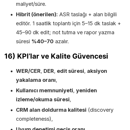
maliyet/süre.
Hibrit (önerilen):
ASR taslağı + alan bilgili
editör. 1 saatlik toplantı için 5–15 dk taslak +
45–90 dk edit; not tutma ve rapor yazma
süresi
%40–70
azalır.
16) KPI’lar ve Kalite Güvencesi
WER/CER
,
DER
,
edit süresi
,
aksiyon
yakalama oranı
,
Kullanıcı memnuniyeti
,
yeniden
izleme/okuma süresi
,
CRM alan doldurma kalitesi
(discovery
completeness),
Uyum denetimi geçiş oranı
.