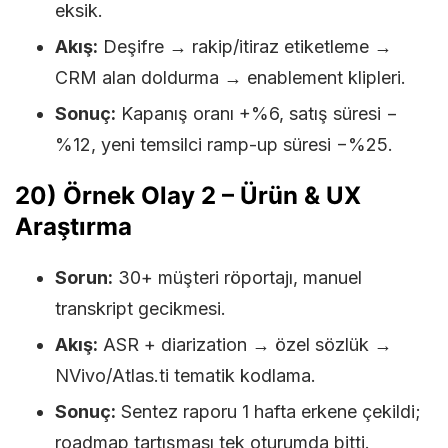
eksik.
Akış:
Deşifre → rakip/itiraz etiketleme →
CRM alan doldurma → enablement klipleri.
Sonuç:
Kapanış oranı +%6, satış süresi −
%12, yeni temsilci ramp-up süresi −%25.
20) Örnek Olay 2 – Ürün & UX
Araştırma
Sorun:
30+ müşteri röportajı, manuel
transkript gecikmesi.
Akış:
ASR + diarization → özel sözlük →
NVivo/Atlas.ti tematik kodlama.
Sonuç:
Sentez raporu 1 hafta erkene çekildi;
roadmap tartışması tek oturumda bitti.