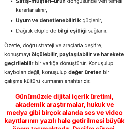
Satış–müşteri–ürün
döngüsünde veri temelli
kararlar alınır,
Uyum ve denetlenebilirlik
güçlenir,
Dağıtık ekiplerde
bilgi eşitliği
sağlanır.
Özetle, doğru strateji ve araçlarla deşifre;
konuşmayı
ölçülebilir, paylaşılabilir ve harekete
geçirilebilir
bir varlığa dönüştürür. Konuşulup
kaybolan değil, konuşulup
değer üreten
bir
çalışma kültürü kurmanın anahtarıdır.
Günümüzde dijital içerik üretimi,
akademik araştırmalar, hukuk ve
medya gibi birçok alanda ses ve video
kayıtlarının yazılı hale getirilmesi büyük
önem taşımaktadır. Deşifre süreci,