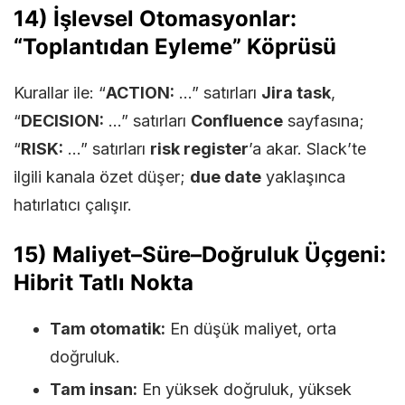
14) İşlevsel Otomasyonlar:
“Toplantıdan Eyleme” Köprüsü
Kurallar ile: “
ACTION:
…” satırları
Jira task
,
“
DECISION:
…” satırları
Confluence
sayfasına;
“
RISK:
…” satırları
risk register
’a akar. Slack’te
ilgili kanala özet düşer;
due date
yaklaşınca
hatırlatıcı çalışır.
15) Maliyet–Süre–Doğruluk Üçgeni:
Hibrit Tatlı Nokta
Tam otomatik:
En düşük maliyet, orta
doğruluk.
Tam insan:
En yüksek doğruluk, yüksek