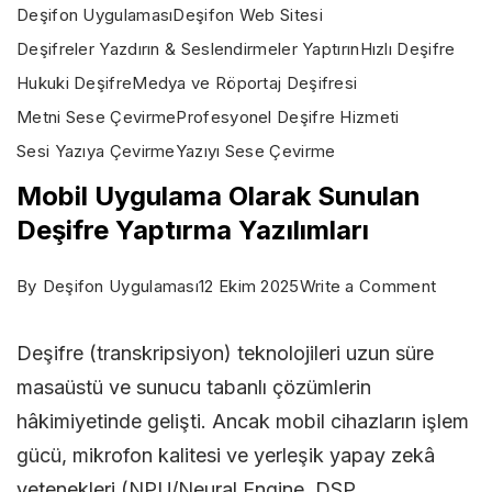
Deşifon Uygulaması
Deşifon Web Sitesi
Deşifreler Yazdırın & Seslendirmeler Yaptırın
Hızlı Deşifre
Hukuki Deşifre
Medya ve Röportaj Deşifresi
Metni Sese Çevirme
Profesyonel Deşifre Hizmeti
Sesi Yazıya Çevirme
Yazıyı Sese Çevirme
Mobil Uygulama Olarak Sunulan
Deşifre Yaptırma Yazılımları
on
By
Deşifon Uygulaması
12 Ekim 2025
Write a Comment
Mobil
Deşifre (transkripsiyon) teknolojileri uzun süre
Uygul
masaüstü ve sunucu tabanlı çözümlerin
Olarak
hâkimiyetinde gelişti. Ancak mobil cihazların işlem
Sunula
gücü, mikrofon kalitesi ve yerleşik yapay zekâ
Deşifr
yetenekleri (NPU/Neural Engine, DSP
Yaptır