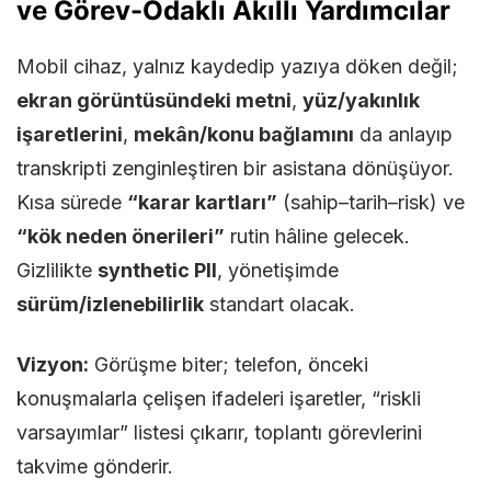
ve Görev-Odaklı Akıllı Yardımcılar
Mobil cihaz, yalnız kaydedip yazıya döken değil;
ekran görüntüsündeki metni
,
yüz/yakınlık
işaretlerini
,
mekân/konu bağlamını
da anlayıp
transkripti zenginleştiren bir asistana dönüşüyor.
Kısa sürede
“karar kartları”
(sahip–tarih–risk) ve
“kök neden önerileri”
rutin hâline gelecek.
Gizlilikte
synthetic PII
, yönetişimde
sürüm/izlenebilirlik
standart olacak.
Vizyon:
Görüşme biter; telefon, önceki
konuşmalarla çelişen ifadeleri işaretler, “riskli
varsayımlar” listesi çıkarır, toplantı görevlerini
takvime gönderir.