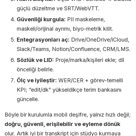
güçlü düzeltme ve SRT/WebVTT.
Güvenliği kurgula:
PII maskeleme,
maskeli/orijinal ayrımı, biyo-metrik kilit.
Entegrasyonları aç:
Drive/OneDrive/iCloud,
Slack/Teams, Notion/Confluence, CRM/LMS.
Sözlük ve LID:
Proje/marka/kişileri ekle; dil
önceliği belirle.
Ölç ve iyileştir:
WER/CER + görev-temelli
KPI; “edit/dk” yükseldikçe terim bankasını
güncelle.
Böyle bir kurulumla mobil deşifre, yalnız hızlı değil;
doğru, güvenli, erişilebilir ve eyleme dönük
olur. Artık iyi bir transkript için stüdyo kurmaya