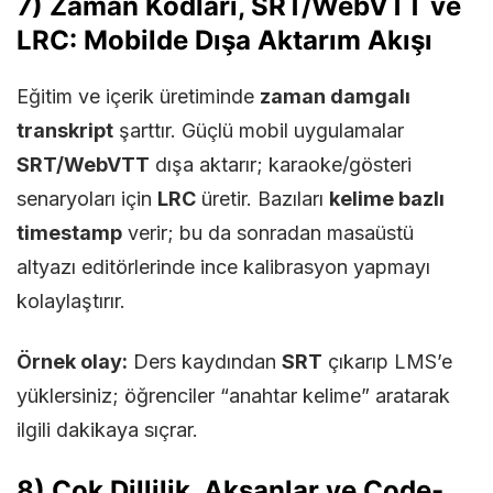
7) Zaman Kodları, SRT/WebVTT ve
LRC: Mobilde Dışa Aktarım Akışı
Eğitim ve içerik üretiminde
zaman damgalı
transkript
şarttır. Güçlü mobil uygulamalar
SRT/WebVTT
dışa aktarır; karaoke/gösteri
senaryoları için
LRC
üretir. Bazıları
kelime bazlı
timestamp
verir; bu da sonradan masaüstü
altyazı editörlerinde ince kalibrasyon yapmayı
kolaylaştırır.
Örnek olay:
Ders kaydından
SRT
çıkarıp LMS’e
yüklersiniz; öğrenciler “anahtar kelime” aratarak
ilgili dakikaya sıçrar.
8) Çok Dillilik, Aksanlar ve Code-