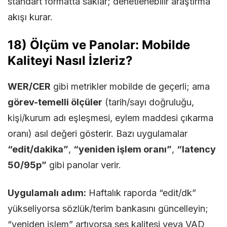
standart formatta saklar; denetlenebilir araştırma
akışı kurar.
18) Ölçüm ve Panolar: Mobilde
Kaliteyi Nasıl İzleriz?
WER/CER
gibi metrikler mobilde de geçerli; ama
görev-temelli ölçüler
(tarih/sayı doğruluğu,
kişi/kurum adı eşleşmesi, eylem maddesi çıkarma
oranı) asıl değeri gösterir. Bazı uygulamalar
“edit/dakika”
,
“yeniden işlem oranı”
,
“latency
50/95p”
gibi panolar verir.
Uygulamalı adım:
Haftalık raporda “edit/dk”
yükseliyorsa sözlük/terim bankasını güncelleyin;
“yeniden işlem” artıyorsa ses kalitesi veya VAD