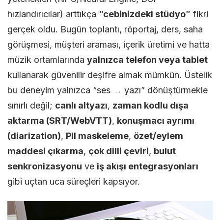
hızlandırıcılar) arttıkça
“cebinizdeki stüdyo”
fikri
Yazılıml
gerçek oldu. Bugün toplantı, röportaj, ders, saha
görüşmesi, müşteri araması, içerik üretimi ve hatta
müzik ortamlarında
yalnızca telefon veya tablet
kullanarak güvenilir deşifre almak mümkün. Üstelik
bu deneyim yalnızca “ses → yazı” dönüştürmekle
sınırlı değil;
canlı altyazı
,
zaman kodlu dışa
aktarma (SRT/WebVTT)
,
konuşmacı ayrımı
(diarization)
,
PII maskeleme
,
özet/eylem
maddesi çıkarma
,
çok dilli çeviri
,
bulut
senkronizasyonu
ve
iş akışı entegrasyonları
gibi uçtan uca süreçleri kapsıyor.