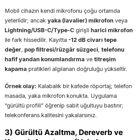
Mobil cihazın kendi mikrofonu çoğu ortamda
yeterlidir; ancak
yaka (lavalier) mikrofon
veya
Lightning/USB-C/Type-C
girişli
harici mikrofon
ile fark hissedilir. Kayıtta
-12 dB civarı tepe
değer
,
pop filtresi/rüzgâr süzgeci
,
telefonu
hafif yandan konumlandırma
ve
titreşim
kapama
pratikleri algılanan doğruluğu yükseltir.
Örnek olay:
Kalabalık bir kafede röportaj; telefon
masada, yaka mikrofon konukta. Uygulama
“gürültü profili” öğrenip sabit uğultuyu bastırır;
telekonferans kalitesini yakalarsınız.
3) Gürültü Azaltma, Dereverb ve