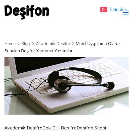
Skip
Turkish
▼
to
Deşifon
content
Home
Blog
Akademik Deşifre
Mobil Uygulama Olarak
Sunulan Deşifre Yaptırma Yazılımları
Akademik Deşifre
Çok Dilli Deşifre
Deşifon Sitesi