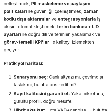
netleştirmek,
PII maskeleme ve paylaşım
politikaları
ile güvenliği içselleştirmek,
zaman
kodlu dışa aktarımlar
ve
entegrasyonlarla
iş
akışını otomatikleştirmek,
terim bankası + LID
ayarları
ile doğru dili ve terimleri yakalamak ve
görev-temelli KPI’lar
ile kaliteyi izlemekten
geçiyor.
Pratik yol haritası:
Senaryonu seç:
Canlı altyazı mı, çevrimdışı
taslak mı, bulutta post-edit mi?
Kayıt kalitesini garanti et:
Yaka mikrofonu,
gürültü profili, doğru mesafe.
Hibrit akış kur:
Uçta VAD+denoise → bulutta