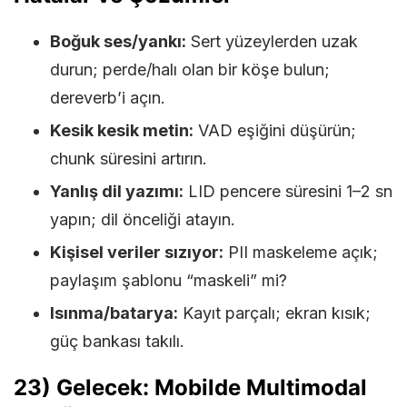
Boğuk ses/yankı:
Sert yüzeylerden uzak
durun; perde/halı olan bir köşe bulun;
dereverb’i açın.
Kesik kesik metin:
VAD eşiğini düşürün;
chunk süresini artırın.
Yanlış dil yazımı:
LID pencere süresini 1–2 sn
yapın; dil önceliği atayın.
Kişisel veriler sızıyor:
PII maskeleme açık;
paylaşım şablonu “maskeli” mi?
Isınma/batarya:
Kayıt parçalı; ekran kısık;
güç bankası takılı.
23) Gelecek: Mobilde Multimodal