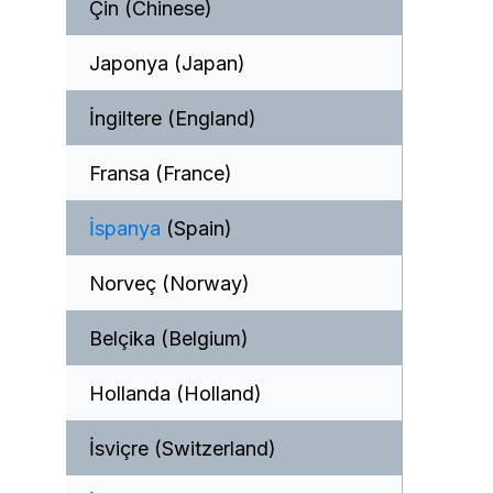
Çin (Chinese)
Japonya (Japan)
İngiltere (England)
Fransa (France)
İspanya
(Spain)
Norveç (Norway)
Belçika (Belgium)
Hollanda (Holland)
İsviçre (Switzerland)