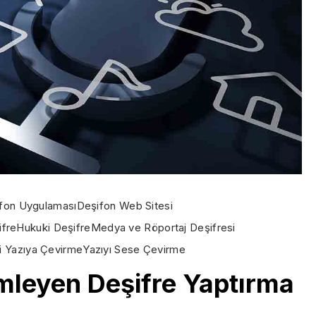
fon Uygulaması
Deşifon Web Sitesi
ifre
Hukuki Deşifre
Medya ve Röportaj Deşifresi
i Yazıya Çevirme
Yazıyı Sese Çevirme
mleyen Deşifre Yaptırma