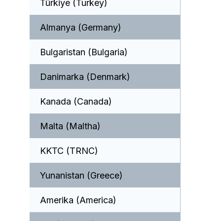
Türkiye (Turkey)
Almanya (Germany)
Bulgaristan (Bulgaria)
Danimarka (Denmark)
Kanada (Canada)
Malta (Maltha)
KKTC (TRNC)
Yunanistan (Greece)
Amerika (America)