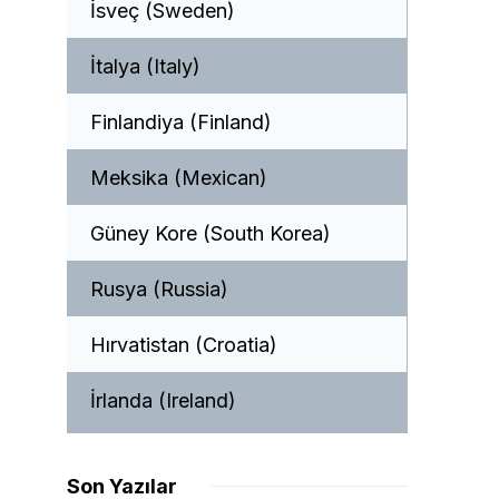
İsveç (Sweden)
İtalya (Italy)
Finlandiya (Finland)
Meksika (Mexican)
Güney Kore (South Korea)
Rusya (Russia)
Hırvatistan (Croatia)
İrlanda (Ireland)
Son Yazılar