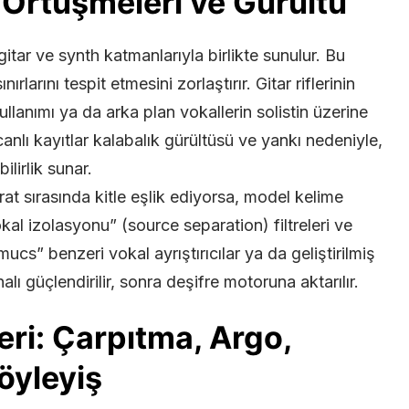
 Örtüşmeleri ve Gürültü
gitar ve synth katmanlarıyla birlikte sunulur. Bu
larını tespit etmesini zorlaştırır. Gitar riflerinin
llanımı ya da arka plan vokallerin solistin üzerine
canlı kayıtlar kalabalık gürültüsü ve yankı nedeniyle,
lirlik sunar.
t sırasında kitle eşlik ediyorsa, model kelime
vokal izolasyonu” (source separation) filtreleri ve
cs” benzeri vokal ayrıştırıcılar ya da geliştirilmiş
lı güçlendirilir, sonra deşifre motoruna aktarılır.
kleri: Çarpıtma, Argo,
Söyleyiş