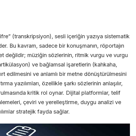
on
Müzik
re” (transkripsiyon), sesli içeriğin yazıya sistematik
Sözlerini
der. Bu kavram, sadece bir konuşmanın, röportajın
Çözümleyen
 değildir; müziğin sözlerinin, ritmik vurgu ve vurgu
Deşifre
 artikülasyon) ve bağlamsal işaretlerin (kahkaha,
Yaptırma
ayırt edilmesini ve anlamlı bir metne dönüştürülmesini
Yazılımları
ma yazılımları, özellikle şarkı sözlerinin anlaşılır,
lmasında kritik rol oynar. Dijital platformlar, telif
nlemeleri, çeviri ve yerelleştirme, duygu analizi ve
lımlar stratejik fayda sağlar.