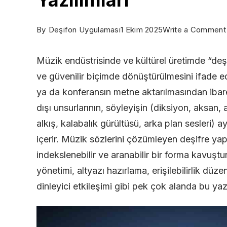
By
Deşifon Uygulaması
1 Ekim 2025
Write a Comment
Müzik endüstrisinde ve kültürel üretimde “deşif
ve güvenilir biçimde dönüştürülmesini ifade e
ya da konferansın metne aktarılmasından ibaret
dışı unsurlarının, söyleyişin (diksiyon, aksan,
alkış, kalabalık gürültüsü, arka plan sesleri) 
içerir. Müzik sözlerini çözümleyen deşifre yaptır
indekslenebilir ve aranabilir bir forma kavuşturu
yönetimi, altyazı hazırlama, erişilebilirlik düze
dinleyici etkileşimi gibi pek çok alanda bu yazı