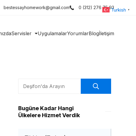
bestessayhomework@gmail.com
0 (312) 276 75 93
Turkish
▼
mızda
Servisler
Uygulamalar
Yorumlar
Blog
İletişim
Ara
Bugüne Kadar Hangi
Ülkelere Hizmet Verdik