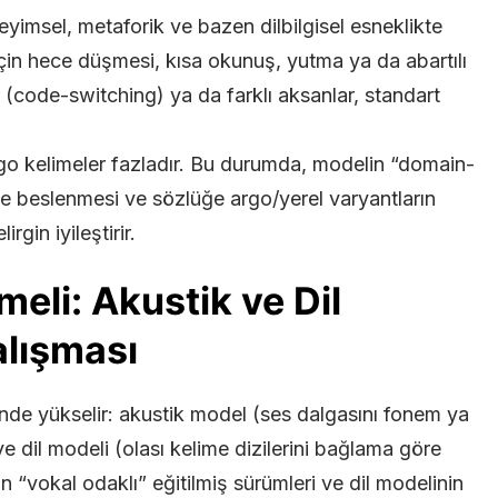
eyimsel, metaforik ve bazen dilbilgisel esneklikte
için hece düşmesi, kısa okunuş, yutma ya da abartılı
er (code-switching) ya da farklı aksanlar, standart
rgo kelimeler fazladır. Bu durumda, modelin “domain-
ile beslenmesi ve sözlüğe argo/yerel varyantların
gin iyileştirir.
eli: Akustik ve Dil
alışması
rinde yükselir: akustik model (ses dalgasını fonem ya
ve dil modeli (olası kelime dizilerini bağlama göre
 “vokal odaklı” eğitilmiş sürümleri ve dil modelinin