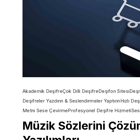
Akademik Deşifre
Çok Dilli Deşifre
Deşifon Sitesi
Deşi
Deşifreler Yazdırın & Seslendirmeler Yaptırın
Hızlı Deş
Metni Sese Çevirme
Profesyonel Deşifre Hizmeti
Ses
Müzik Sözlerini Çözü
Yazılımları