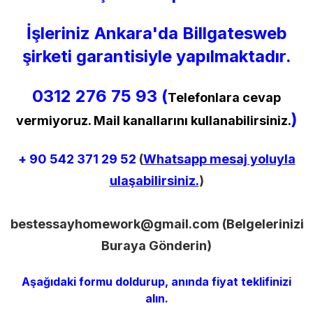
İşleriniz Ankara'da Billgatesweb
şirketi garantisiyle yapılmaktadır.
0312 276 75 93 (
Telefonlara cevap
)
vermiyoruz. Mail kanallarını kullanabilirsiniz.
+ 90
542 371 29 52
(
Whatsapp mesaj yoluyla
ulaşabilirsiniz.
)
bestessayhomework@gmail.com
(Belgelerinizi
Buraya Gönderin)
Aşağıdaki formu doldurup, anında fiyat teklifinizi
alın.