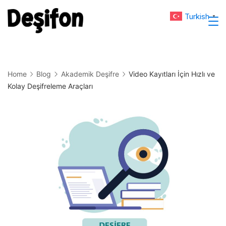
Skip
Turkish
▼
to
Deşifon
content
Home
Blog
Akademik Deşifre
Video Kayıtları İçin Hızlı ve
Kolay Deşifreleme Araçları