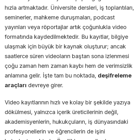
hızla artmaktadır. Üniversite dersleri, iş toplantıları,
İçin
seminerler, mahkeme duruşmaları, podcast
Hızlı
yayınları veya röportajlar artık çoğunlukla video
ve
formatında kaydedilmektedir. Bu kayıtlar, bilgiye
Kolay
ulaşmak için büyük bir kaynak oluşturur; ancak
Deşifre
saatlerce süren videoların baştan sona izlenmesi
Araçları
çoğu zaman hem zaman kaybı hem de verimsizlik
anlamına gelir. İşte tam bu noktada,
deşifreleme
araçları
devreye girer.
Video kayıtlarının hızlı ve kolay bir şekilde yazıya
dökülmesi, yalnızca içerik üreticilerinin değil,
akademisyenlerin, hukukçuların, iş dünyasındaki
profesyonellerin ve öğrencilerin de işini