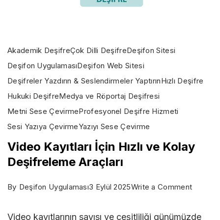
Akademik Deşifre
Çok Dilli Deşifre
Deşifon Sitesi
Deşifon Uygulaması
Deşifon Web Sitesi
Deşifreler Yazdırın & Seslendirmeler Yaptırın
Hızlı Deşifre
Hukuki Deşifre
Medya ve Röportaj Deşifresi
Metni Sese Çevirme
Profesyonel Deşifre Hizmeti
Sesi Yazıya Çevirme
Yazıyı Sese Çevirme
Video Kayıtları İçin Hızlı ve Kolay
Deşifreleme Araçları
on
By
Deşifon Uygulaması
3 Eylül 2025
Write a Comment
Video
Video kayıtlarının sayısı ve çeşitliliği günümüzde
Kayıtları