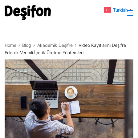
Skip
Turkish
▼
to
Deşifon
content
Home
Blog
Akademik Deşifre
Video Kayıtlarını Deşifre
Ederek Verimli İçerik Üretme Yöntemleri