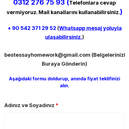
0312 276 75 93 (
Telefonlara cevap
)
vermiyoruz. Mail kanallarını kullanabilirsiniz.
+ 90
542 371 29 52
(
Whatsapp mesaj yoluyla
ulaşabilirsiniz.
)
bestessayhomework@gmail.com
(Belgelerinizi
Buraya Gönderin)
Aşağıdaki formu doldurup, anında fiyat teklifinizi
alın.
Adınız ve Soyadınız
*