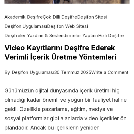
Akademik Deşifre
Çok Dilli Deşifre
Deşifon Sitesi
Deşifon Uygulaması
Deşifon Web Sitesi
Deşifreler Yazdırın & Seslendirmeler Yaptırın
Hızlı Deşifre
Video Kayıtlarını Deşifre Ederek
Verimli İçerik Üretme Yöntemleri
on
By
Deşifon Uygulaması
30 Temmuz 2025
Write a Comment
Vi
Günümüzün dijital dünyasında içerik üretimi hiç
Kay
olmadığı kadar önemli ve yoğun bir faaliyet haline
De
geldi. Özellikle pazarlama, eğitim, medya ve
Ed
sosyal platformlar gibi alanlarda video içerikler ön
Ve
plandadır. Ancak bu içeriklerin yeniden
İç