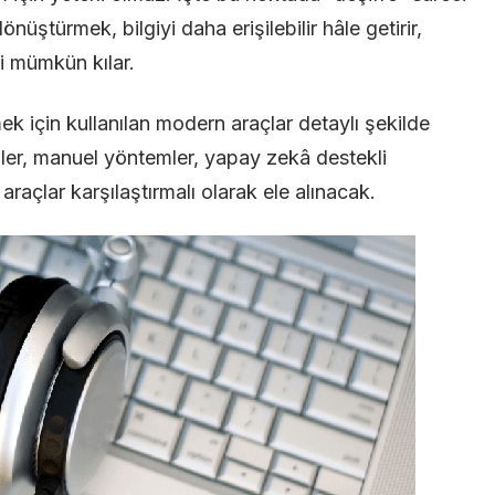
nüştürmek, bilgiyi daha erişilebilir hâle getirir,
Kayıtları
ni mümkün kılar.
için
Deşifreleme
ek için kullanılan modern araçlar detaylı şekilde
Araçlarının
mler, manuel yöntemler, yapay zekâ destekli
Detaylı
 araçlar karşılaştırmalı olarak ele alınacak.
İncelemesi