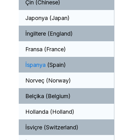
Çin (Chinese)
Japonya (Japan)
İngiltere (England)
Fransa (France)
İspanya
(Spain)
Norveç (Norway)
Belçika (Belgium)
Hollanda (Holland)
İsviçre (Switzerland)