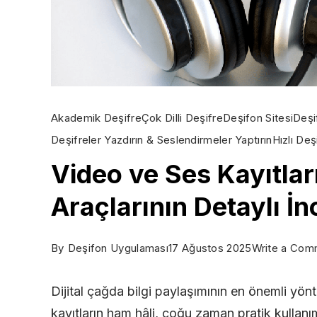
Akademik Deşifre
Çok Dilli Deşifre
Deşifon Sitesi
Deşi
Deşifreler Yazdırın & Seslendirmeler Yaptırın
Hızlı Deş
Video ve Ses Kayıtlar
Araçlarının Detaylı İ
By
Deşifon Uygulaması
17 Ağustos 2025
Write a Com
Dijital çağda bilgi paylaşımının en önemli yönt
kayıtların ham hâli, çoğu zaman pratik kullanım