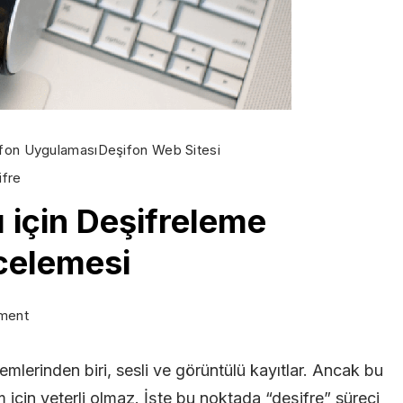
fon Uygulaması
Deşifon Web Sitesi
ifre
ı için Deşifreleme
ncelemesi
on
ment
Video
emlerinden biri, sesli ve görüntülü kayıtlar. Ancak bu
ve
 için yeterli olmaz. İşte bu noktada “deşifre” süreci
Ses