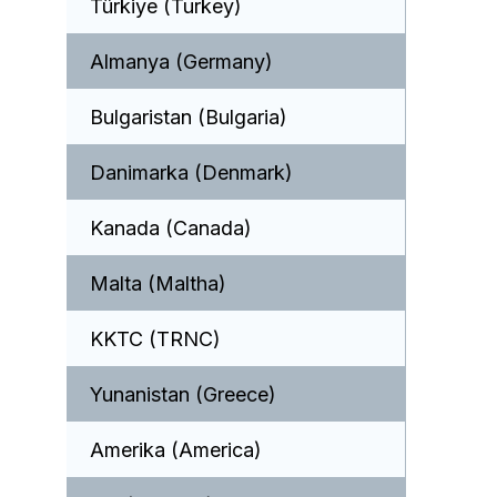
Türkiye (Turkey)
Almanya (Germany)
Bulgaristan (Bulgaria)
Danimarka (Denmark)
Kanada (Canada)
Malta (Maltha)
KKTC (TRNC)
Yunanistan (Greece)
Amerika (America)