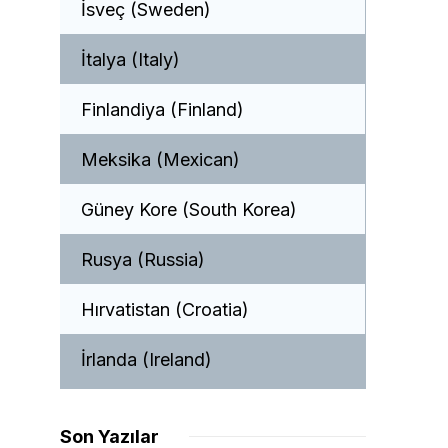
İsveç (Sweden)
İtalya (Italy)
Finlandiya (Finland)
Meksika (Mexican)
Güney Kore (South Korea)
Rusya (Russia)
Hırvatistan (Croatia)
İrlanda (Ireland)
Son Yazılar