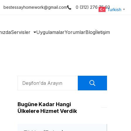
bestessayhomework@gmail.com
0 (312) 276 75 93
Turkish
▼
mızda
Servisler
Uygulamalar
Yorumlar
Blog
İletişim
Ara
Bugüne Kadar Hangi
Ülkelere Hizmet Verdik