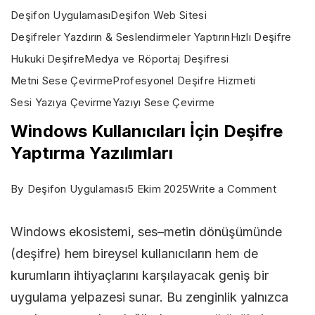
Deşifon Uygulaması
Deşifon Web Sitesi
Deşifreler Yazdırın & Seslendirmeler Yaptırın
Hızlı Deşifre
Hukuki Deşifre
Medya ve Röportaj Deşifresi
Metni Sese Çevirme
Profesyonel Deşifre Hizmeti
Sesi Yazıya Çevirme
Yazıyı Sese Çevirme
Windows Kullanıcıları İçin Deşifre
Yaptırma Yazılımları
on
By
Deşifon Uygulaması
5 Ekim 2025
Write a Comment
Windo
Windows ekosistemi, ses–metin dönüşümünde
Kullanıcı
(deşifre) hem bireysel kullanıcıların hem de
İçin
kurumların ihtiyaçlarını karşılayacak geniş bir
Deşifre
uygulama yelpazesi sunar. Bu zenginlik yalnızca
Yaptırm