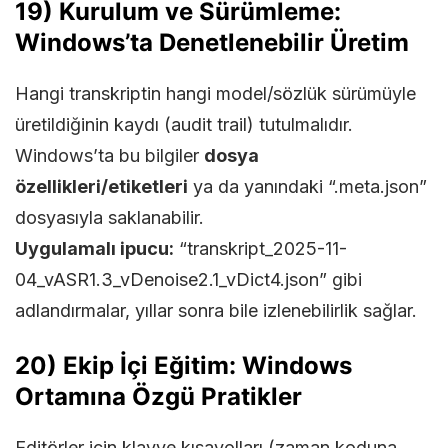
19) Kurulum ve Sürümleme:
Windows’ta Denetlenebilir Üretim
Hangi transkriptin hangi model/sözlük sürümüyle
üretildiğinin kaydı (audit trail) tutulmalıdır.
Windows’ta bu bilgiler
dosya
özellikleri/etiketleri
ya da yanındaki “.meta.json”
dosyasıyla saklanabilir.
Uygulamalı ipucu:
“transkript_2025-11-
04_vASR1.3_vDenoise2.1_vDict4.json” gibi
adlandırmalar, yıllar sonra bile izlenebilirlik sağlar.
20) Ekip İçi Eğitim: Windows
Ortamına Özgü Pratikler
Editörler için klavye kısayolları (zaman koduna