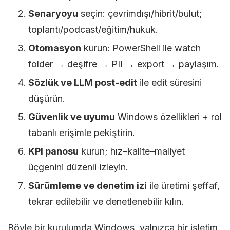
Senaryoyu
seçin: çevrimdışı/hibrit/bulut;
toplantı/podcast/eğitim/hukuk.
Otomasyon
kurun: PowerShell ile watch
folder → deşifre → PII → export → paylaşım.
Sözlük ve LLM post-edit
ile edit süresini
düşürün.
Güvenlik ve uyumu
Windows özellikleri + rol
tabanlı erişimle pekiştirin.
KPI panosu
kurun; hız–kalite–maliyet
üçgenini düzenli izleyin.
Sürümleme ve denetim izi
ile üretimi şeffaf,
tekrar edilebilir ve denetlenebilir kılın.
Böyle bir kurulumda Windows, yalnızca bir işletim