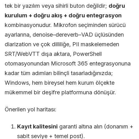
tek bir yazılım veya sihirli buton değildir;
doğru
kurulum + doğru akış + doğru entegrasyon
kombinasyonudur. Mikrofon seçiminden sürücü
ayarlarına, denoise–dereverb–VAD üçlüsünden
diarization ve çok dilliliğe, PII maskelemeden
SRT/WebVTT dışa aktara, PowerShell
otomasyonundan Microsoft 365 entegrasyonuna
kadar tüm adımları bilinçli tasarladığınızda;
Windows, hem bireysel hem kurum ölçekte
mükemmel bir deşifre platformuna dönüşür.
Önerilen yol haritası:
Kayıt kalitesini
garanti altına alın (donanım +
sabit seviye + temel post).