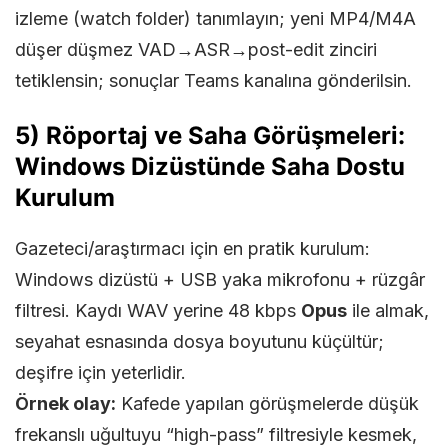
izleme (watch folder) tanımlayın; yeni MP4/M4A
düşer düşmez VAD→ASR→post-edit zinciri
tetiklensin; sonuçlar Teams kanalına gönderilsin.
5) Röportaj ve Saha Görüşmeleri:
Windows Dizüstünde Saha Dostu
Kurulum
Gazeteci/araştırmacı için en pratik kurulum:
Windows dizüstü + USB yaka mikrofonu + rüzgâr
filtresi. Kaydı WAV yerine 48 kbps
Opus
ile almak,
seyahat esnasında dosya boyutunu küçültür;
deşifre için yeterlidir.
Örnek olay:
Kafede yapılan görüşmelerde düşük
frekanslı uğultuyu “high-pass” filtresiyle kesmek,