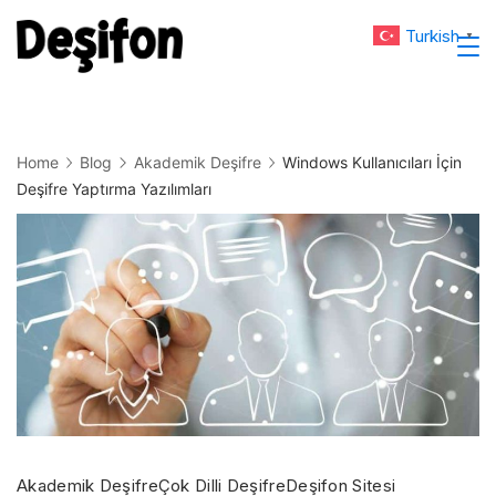
Skip
Turkish
▼
to
Deşifon
content
Home
Blog
Akademik Deşifre
Windows Kullanıcıları İçin
Deşifre Yaptırma Yazılımları
Akademik Deşifre
Çok Dilli Deşifre
Deşifon Sitesi