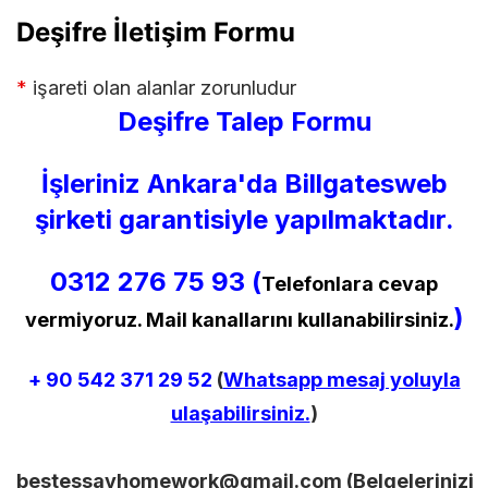
Deşifre İletişim Formu
*
işareti olan alanlar zorunludur
Deşifre Talep Formu
İşleriniz Ankara'da Billgatesweb
şirketi garantisiyle yapılmaktadır.
0312 276 75 93 (
Telefonlara cevap
)
vermiyoruz. Mail kanallarını kullanabilirsiniz.
+ 90
542 371 29 52
(
Whatsapp mesaj yoluyla
ulaşabilirsiniz.
)
bestessayhomework@gmail.com
(Belgelerinizi