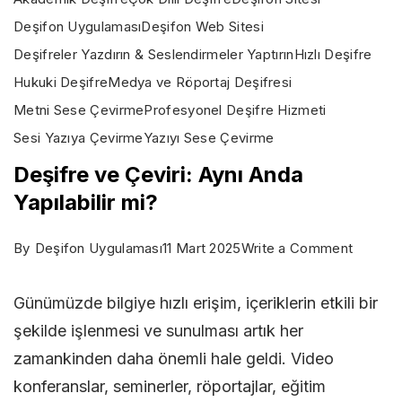
Deşifon Uygulaması
Deşifon Web Sitesi
Deşifreler Yazdırın & Seslendirmeler Yaptırın
Hızlı Deşifre
Hukuki Deşifre
Medya ve Röportaj Deşifresi
Metni Sese Çevirme
Profesyonel Deşifre Hizmeti
Sesi Yazıya Çevirme
Yazıyı Sese Çevirme
Deşifre ve Çeviri: Aynı Anda
Yapılabilir mi?
on
By
Deşifon Uygulaması
11 Mart 2025
Write a Comment
Deşifre
Günümüzde bilgiye hızlı erişim, içeriklerin etkili bir
ve
şekilde işlenmesi ve sunulması artık her
Çeviri:
zamankinden daha önemli hale geldi. Video
Aynı
konferanslar, seminerler, röportajlar, eğitim
Anda