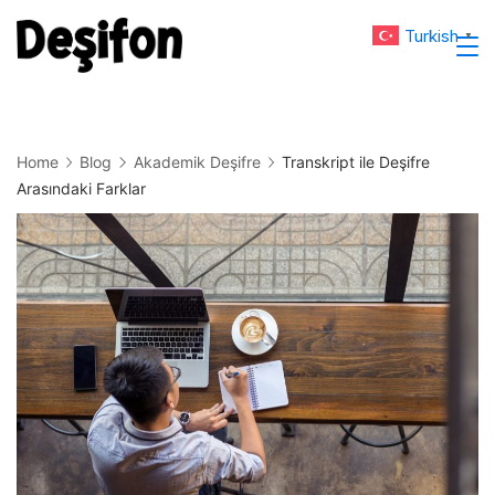
Skip
Turkish
▼
to
Deşifon
content
Home
Blog
Akademik Deşifre
Transkript ile Deşifre
Arasındaki Farklar