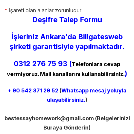
*
işareti olan alanlar zorunludur
Deşifre Talep Formu
İşleriniz Ankara'da Billgatesweb
şirketi garantisiyle yapılmaktadır.
0312 276 75 93 (
Telefonlara cevap
)
vermiyoruz. Mail kanallarını kullanabilirsiniz.
+ 90
542 371 29 52
(
Whatsapp mesaj yoluyla
ulaşabilirsiniz.
)
bestessayhomework@gmail.com
(Belgelerinizi
Buraya Gönderin)