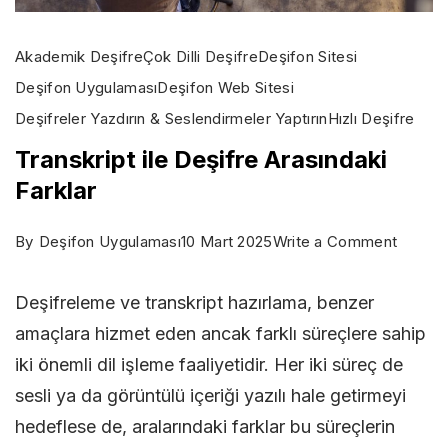
Akademik Deşifre
Çok Dilli Deşifre
Deşifon Sitesi
Deşifon Uygulaması
Deşifon Web Sitesi
Deşifreler Yazdırın & Seslendirmeler Yaptırın
Hızlı Deşifre
Transkript ile Deşifre Arasındaki
Farklar
on
By
Deşifon Uygulaması
10 Mart 2025
Write a Comment
Transkr
Deşifreleme ve transkript hazırlama, benzer
ile
amaçlara hizmet eden ancak farklı süreçlere sahip
Deşifr
iki önemli dil işleme faaliyetidir. Her iki süreç de
Arasınd
sesli ya da görüntülü içeriği yazılı hale getirmeyi
Farklar
hedeflese de, aralarındaki farklar bu süreçlerin