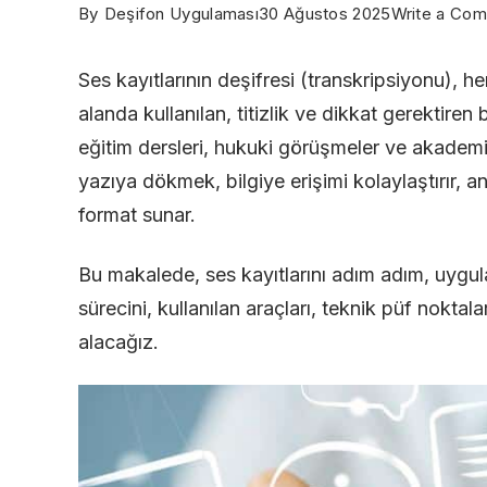
By
Deşifon Uygulaması
30 Ağustos 2025
Write a Co
Ses kayıtlarının deşifresi (transkripsiyonu),
alanda kullanılan, titizlik ve dikkat gerektiren b
eğitim dersleri, hukuki görüşmeler ve akademik 
yazıya dökmek, bilgiye erişimi kolaylaştırır, ana
format sunar.
Bu makalede,
ses kayıtlarını adım adım, uygu
sürecini
, kullanılan araçları, teknik püf noktalar
alacağız.