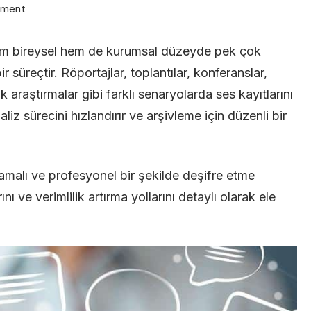
on
mment
Ses
 hem bireysel hem de kurumsal düzeyde pek çok
Kayıtlarını
ir süreçtir. Röportajlar, toplantılar, konferanslar,
Deşifre
araştırmalar gibi farklı senaryolarda ses kayıtlarını
Etmek
liz sürecini hızlandırır ve arşivleme için düzenli bir
İçin
Adım
Adım
lamalı ve profesyonel bir şekilde deşifre etme
Uygulamalı
ını ve verimlilik artırma yollarını detaylı olarak ele
Yöntem