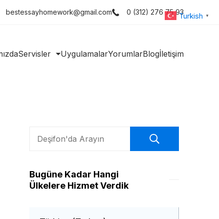
bestessayhomework@gmail.com
0 (312) 276 75 93
Turkish
▼
mızda
Servisler
Uygulamalar
Yorumlar
Blog
İletişim
Ara
Bugüne Kadar Hangi
Ülkelere Hizmet Verdik