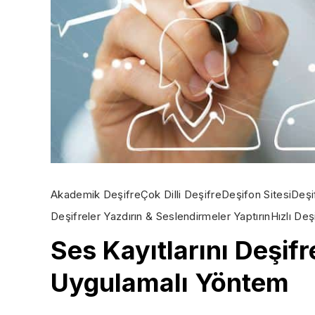
Akademik Deşifre
Çok Dilli Deşifre
Deşifon Sitesi
Deşi
Deşifreler Yazdırın & Seslendirmeler Yaptırın
Hızlı Deş
Ses Kayıtlarını Deşif
Uygulamalı Yöntem