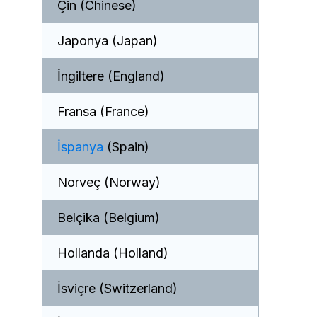
Çin (Chinese)
Japonya (Japan)
İngiltere (England)
Fransa (France)
İspanya
(Spain)
Norveç (Norway)
Belçika (Belgium)
Hollanda (Holland)
İsviçre (Switzerland)