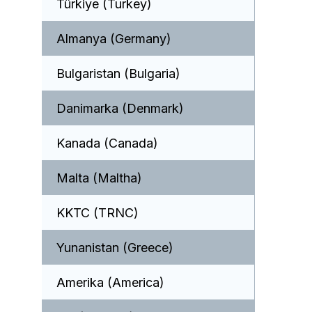
Türkiye (Turkey)
Almanya (Germany)
Bulgaristan (Bulgaria)
Danimarka (Denmark)
Kanada (Canada)
Malta (Maltha)
KKTC (TRNC)
Yunanistan (Greece)
Amerika (America)