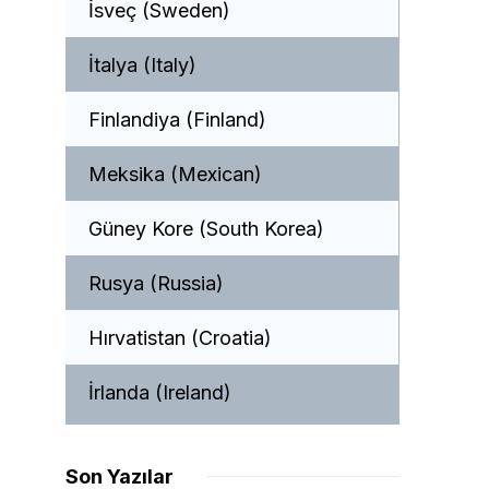
İsveç (Sweden)
İtalya (Italy)
Finlandiya (Finland)
Meksika (Mexican)
Güney Kore (South Korea)
Rusya (Russia)
Hırvatistan (Croatia)
İrlanda (Ireland)
Son Yazılar